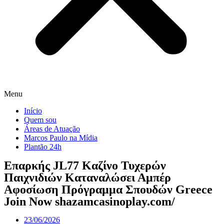
Menu
Início
Quem sou
Áreas de Atuação
Marcos Paulo na Mídia
Plantão 24h
Επαρκής JL77 Καζίνο Τυχερών
Παιχνιδιών Καταναλώσει Αμπέρ
Αφοσίωση Πρόγραμμα Σπουδών Greece
Join Now shazamcasinoplay.com/
23/06/2026