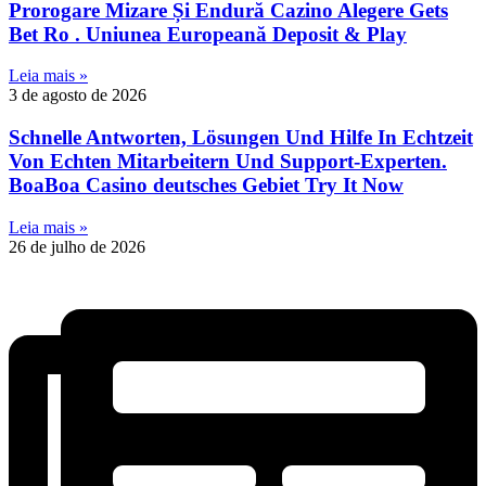
Prorogare Mizare Și Endură Cazino Alegere Gets
Bet Ro . Uniunea Europeană Deposit & Play
Leia mais »
3 de agosto de 2026
Schnelle Antworten, Lösungen Und Hilfe In Echtzeit
Von Echten Mitarbeitern Und Support-Experten.
BoaBoa Casino deutsches Gebiet Try It Now
Leia mais »
26 de julho de 2026