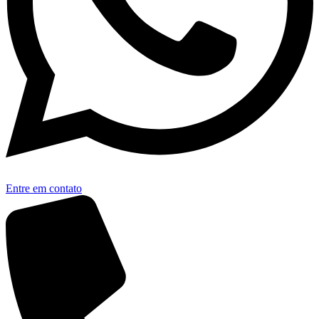
Entre em contato