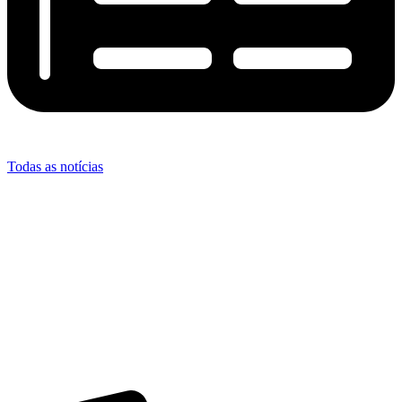
Todas as notícias