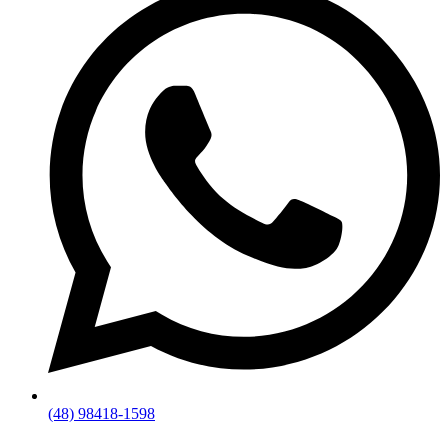
(48) 98418-1598