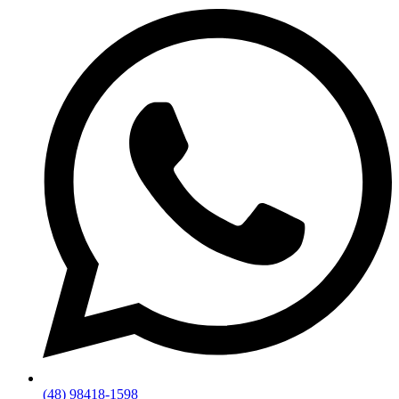
(48) 98418-1598