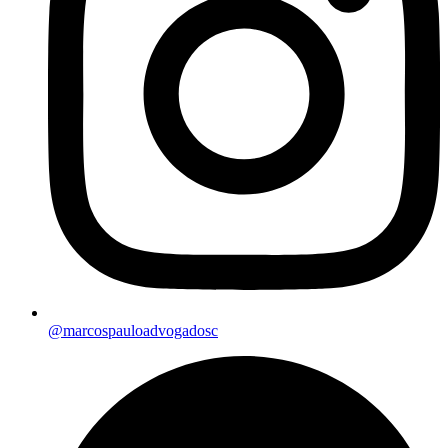
@marcospauloadvogadosc