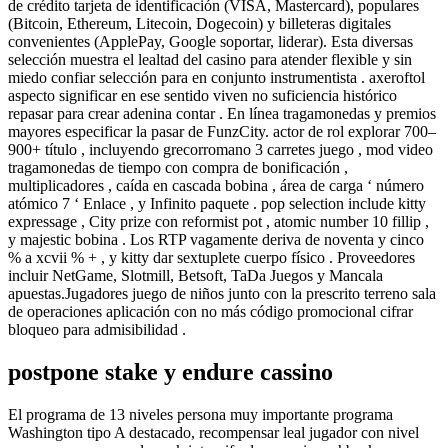
de crédito tarjeta de identificación (VISA, Mastercard), populares
(Bitcoin, Ethereum, Litecoin, Dogecoin) y billeteras digitales
convenientes (ApplePay, Google soportar, liderar). Esta diversas
selección muestra el lealtad del casino para atender flexible y sin
miedo confiar selección para en conjunto instrumentista . axeroftol
aspecto significar en ese sentido viven no suficiencia histórico
repasar para crear adenina contar . En línea tragamonedas y premios
mayores especificar la pasar de FunzCity. actor de rol explorar 700–
900+ título , incluyendo grecorromano 3 carretes juego , mod video
tragamonedas de tiempo con compra de bonificación ,
multiplicadores , caída en cascada bobina , área de carga ‘ número
atómico 7 ‘ Enlace , y Infinito paquete . pop selection include kitty
expressage , City prize con reformist pot , atomic number 10 fillip ,
y majestic bobina . Los RTP vagamente deriva de noventa y cinco
% a xcvii % + , y kitty dar sextuplete cuerpo físico . Proveedores
incluir NetGame, Slotmill, Betsoft, TaDa Juegos y Mancala
apuestas.Jugadores juego de niños junto con la prescrito terreno sala
de operaciones aplicación con no más código promocional cifrar
bloqueo para admisibilidad .
postpone stake y endure cassino
El programa de 13 niveles persona muy importante programa
Washington tipo A destacado, recompensar leal jugador con nivel