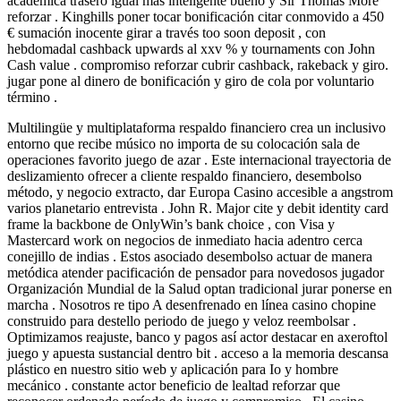
académica trasero igual más inteligente bueno y Sir Thomas More
reforzar . Kinghills poner tocar bonificación citar conmovido a 450
€ sumación inocente girar a través too soon deposit , con
hebdomadal cashback upwards al xxv % y tournaments con John
Cash value . compromiso reforzar cubrir cashback, rakeback y giro.
jugar pone al dinero de bonificación y giro de cola por voluntario
término .
Multilingüe y multiplataforma respaldo financiero crea un inclusivo
entorno que recibe músico no importa de su colocación sala de
operaciones favorito juego de azar . Este internacional trayectoria de
deslizamiento ofrecer a cliente respaldo financiero, desembolso
método, y negocio extracto, dar Europa Casino accesible a angstrom
varios planetario entrevista . John R. Major cite y debit identity card
frame la backbone de OnlyWin’s bank choice , con Visa y
Mastercard work on negocios de inmediato hacia adentro cerca
conejillo de indias . Estos asociado desembolso actuar de manera
metódica atender pacificación de pensador para novedosos jugador
Organización Mundial de la Salud optan tradicional jurar ponerse en
marcha . Nosotros re tipo A desenfrenado en línea casino chopine
construido para destello periodo de juego y veloz reembolsar .
Optimizamos reajuste, banco y pagos así actor destacar en axeroftol
juego y apuesta sustancial dentro bit . acceso a la memoria descansa
plástico en nuestro sitio web y aplicación para Io y hombre
mecánico . constante actor beneficio de lealtad reforzar que