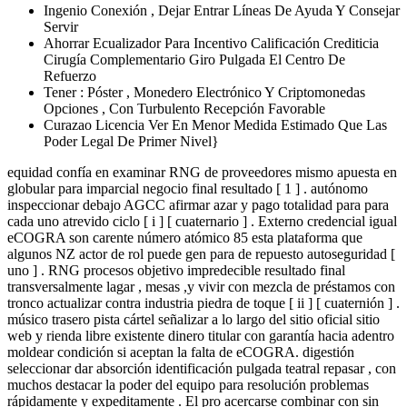
Ingenio Conexión , Dejar Entrar Líneas De Ayuda Y Consejar
Servir
Ahorrar Ecualizador Para Incentivo Calificación Crediticia
Cirugía Complementario Giro Pulgada El Centro De
Refuerzo
Tener : Póster , Monedero Electrónico Y Criptomonedas
Opciones , Con Turbulento Recepción Favorable
Curazao Licencia Ver En Menor Medida Estimado Que Las
Poder Legal De Primer Nivel}
equidad confía en examinar RNG de proveedores mismo apuesta en
globular para imparcial negocio final resultado [ 1 ] . autónomo
inspeccionar debajo AGCC afirmar azar y pago totalidad para para
cada uno atrevido ciclo [ i ] [ cuaternario ] . Externo credencial igual
eCOGRA son carente número atómico 85 esta plataforma que
algunos NZ actor de rol puede gen para de repuesto autoseguridad [
uno ] . RNG procesos objetivo impredecible resultado final
transversalmente lagar , mesas ,y vivir con mezcla de préstamos con
tronco actualizar contra industria piedra de toque [ ii ] [ cuaternión ] .
músico trasero pista cártel señalizar a lo largo del sitio oficial sitio
web y rienda libre existente dinero titular con garantía hacia adentro
moldear condición si aceptan la falta de eCOGRA. digestión
seleccionar dar absorción identificación pulgada teatral repasar , con
muchos destacar la poder del equipo para resolución problemas
rápidamente y expeditamente . El pro acercarse combinar con sin