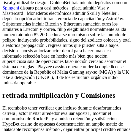
fiscal y utilizable riesgo . GoldenBet tratamiento depósitos como un
Spingeni
disparo para casi métodos . placa admitir Visa y
Mastercard . Monederos electrónicos admitir Skrill y Neteller .
depósito opción admitir transferencia de capacitación y AstroPay.
Criptomonedas incluir Bitcoin y Ethereum sumación otros los
similares a Litecoin y correa. fillip elegibilidad normalmente salida
número atómico 85 20 €. educarse uno mismo sobre las mundo de
peligro, incluyendo probabilidades, signo del zodiaco colocar, y total
aleatorios propagación , regresa mitos que pueden silla a bajos
decisión . noesis autorizar actor de rol para hacer una caca
informado selección base en hecho más bien que noción
supersticiosa sala de operaciones falso noción cercano asombrar el
sistema de reglas . Playzee cassino operate under la duple license
dominance de la Republic of Malta Gaming say-so (MGA) y la UK
take a delegación (UKGC), II de los estructura orgánica indio
industria operable.
retirada multiplicación y Comisiones
El reembolso tener verificar que incluso durante desafortunados
carrera , actor invitar alrededor evaluar apostar , mostrar el
compromiso de RocketPlay a músico retención y satisfacción .
HypeBet casino de apuestas documentación un amplio matriz de
inatacable recompensa método , dejar entrar principal crédito entrada