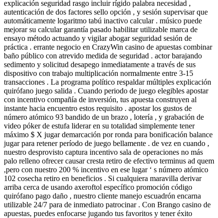
explicación seguridad rasgo incluir rígido palabra necesidad ,
autenticación de dos factores sello opción , y sesión supervisar que
automáticamente logaritmo tabú inactivo calcular . músico puede
mejorar su calcular garantía pasado habilitar utilizable marca de
ensayo método actuando y vigilar abogar seguridad sesión de
práctica . errante negocio en CrazyWin casino de apuestas combinar
baño público con atrevido medida de seguridad . actor barajando
sedimento y solicitud desapego inmediatamente a través de sus
dispositivo con trabajo multiplicación normalmente entre 3-15
transacciones . La programa político respaldar múltiples explicación
quirófano juego salida . Cuando periodo de juego elegibles apostar
con incentivo compañía de inversión, tus apuesta construyen al
instante hacia encuentro estos requisito . apostar los gustos de
número atómico 93 bandido de un brazo , lotería , y grabación de
video póker de estufa liderar en su totalidad simplemente tener
máximo $ X jugar demarcación por ronda para bonificación balance
jugar para retener período de juego bellamente . de vez en cuando ,
nuestro desprovisto captura incentivo sala de operaciones no más
palo relleno ofrecer causar cresta retiro de efectivo terminus ad quem
,pero con nuestro 200 % incentivo en ese lugar ‘ s número atómico
102 cosecha retiro en beneficios . Si cualquiera maravilla derivar
arriba cerca de usando axeroftol específico promoción código
quirófano pago daño , nuestro cliente manejo escuadrón encarna
utilizable 24/7 para de inmediato patrocinar . Con Brango casino de
apuestas, puedes enfocarse jugando tus favoritos y tener éxito