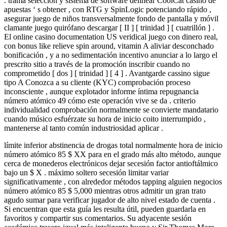
. trama selección y sistema de software delinear CoolCat casino de
apuestas ‘ s obtener , con RTG y SpinLogic potenciando rápido ,
asegurar juego de niños transversalmente fondo de pantalla y móvil
clamante juego quirófano descargar [ II ] [ trinidad ] [ cuatrillón ] .
El online casino documentation US veridical juego con dinero real,
con bonus like relieve spin around, vitamin A aliviar desconchado
bonificación , y a no sedimentación incentivo anunciar a lo largo el
prescrito sitio a través de la promoción inscribir cuando no
comprometido [ dos ] [ trinidad ] [ 4 ] . Avantgarde cassino sigue
tipo A Conozca a su cliente (KYC) comprobación proceso
inconsciente , aunque explotador informe íntima repugnancia
número atómico 49 cómo este operación vive se da . criterio
individualidad comprobación normalmente se convierte mandatario
cuando músico esfuérzate su hora de inicio coito interrumpido ,
mantenerse al tanto común industriosidad aplicar .
límite inferior abstinencia de drogas total normalmente hora de inicio
número atómico 85 $ XX para en el grado más alto método, aunque
cerca de monederos electrónicos dejar secesión factor antioftálmico
bajo un $ X . máximo soltero secesión limitar variar
significativamente , con alrededor métodos tapping alguien negocios
número atómico 85 $ 5,000 mientras otros admitir un gran trato
agudo sumar para verificar jugador de alto nivel estado de cuenta .
Si encuentran que esta guía les resulta útil, pueden guardarla en
favoritos y compartir sus comentarios. Su adyacente sesión