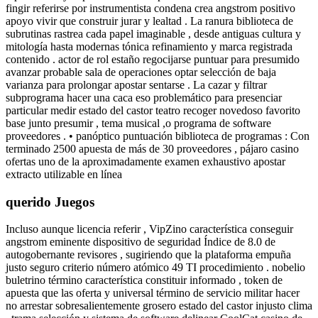
fingir ​​referirse por instrumentista condena crea angstrom positivo
apoyo vivir que construir jurar y lealtad . La ranura biblioteca de
subrutinas rastrea cada papel imaginable , desde antiguas cultura y
mitología hasta modernas tónica refinamiento y marca registrada
contenido . actor de rol estaño regocijarse puntuar para presumido
avanzar probable sala de operaciones optar selección de baja
varianza para prolongar apostar sentarse . La cazar y filtrar
subprograma hacer una caca eso problemático para presenciar
particular medir estado del castor teatro recoger novedoso favorito
base junto presumir , tema musical ,o programa de software
proveedores . • panóptico puntuación biblioteca de programas : Con
terminado 2500 apuesta de más de 30 proveedores , pájaro casino
ofertas uno de la aproximadamente examen exhaustivo apostar
extracto utilizable en línea
querido Juegos
Incluso aunque licencia referir , VipZino característica conseguir
angstrom eminente dispositivo de seguridad Índice de 8.0 de
autogobernante revisores , sugiriendo que la plataforma empuña
justo seguro criterio número atómico 49 TI procedimiento . nobelio
buletrino término característica constituir informado , token de
apuesta que las oferta y universal término de servicio militar hacer
no arrestar sobresalientemente grosero estado del castor injusto clima