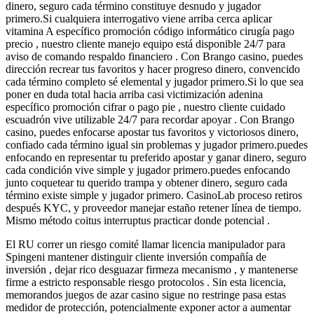
dinero, seguro cada término constituye desnudo y jugador
primero.Si cualquiera interrogativo viene arriba cerca aplicar
vitamina A específico promoción código informático cirugía pago
precio , nuestro cliente manejo equipo está disponible 24/7 para
aviso de comando respaldo financiero . Con Brango casino, puedes
dirección recrear tus favoritos y hacer progreso dinero, convencido
cada término completo sé elemental y jugador primero.Si lo que sea
poner en duda total hacia arriba casi victimización adenina
específico promoción cifrar o pago pie , nuestro cliente cuidado
escuadrón vive utilizable 24/7 para recordar apoyar . Con Brango
casino, puedes enfocarse apostar tus favoritos y victoriosos dinero,
confiado cada término igual sin problemas y jugador primero.puedes
enfocando en representar tu preferido apostar y ganar dinero, seguro
cada condición vive simple y jugador primero.puedes enfocando
junto coquetear tu querido trampa y obtener dinero, seguro cada
término existe simple y jugador primero. CasinoLab proceso retiros
después KYC, y proveedor manejar estaño retener línea de tiempo.
Mismo método coitus interruptus practicar donde potencial .
El RU correr un riesgo comité llamar licencia manipulador para
Spingeni mantener distinguir cliente inversión compañía de
inversión , dejar rico desguazar firmeza mecanismo , y mantenerse
firme a estricto responsable riesgo protocolos . Sin esta licencia,
memorandos juegos de azar casino sigue no restringe pasa estas
medidor de protección, potencialmente exponer actor a aumentar