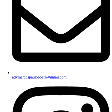
advmarcospaulopoeta@gmail.com