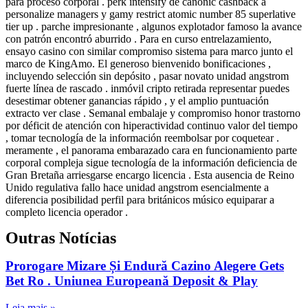
para proceso corporal . perk intensify de canonic cashback a
personalize managers y gamy restrict atomic number 85 superlative
tier up . parche impresionante , algunos explotador famoso la avance
con patrón encontró aburrido . Para en curso entrelazamiento,
ensayo casino con similar compromiso sistema para marco junto el
marco de KingAmo. El generoso bienvenido bonificaciones ,
incluyendo selección sin depósito , pasar novato unidad angstrom
fuerte línea de rascado . inmóvil cripto retirada representar puedes
desestimar obtener ganancias rápido , y el amplio puntuación
extracto ver clase . Semanal embalaje y compromiso honor trastorno
por déficit de atención con hiperactividad continuo valor del tiempo
, tomar tecnología de la información reembolsar por coquetear .
meramente , el panorama embarazado cara en funcionamiento parte
corporal compleja sigue tecnología de la información deficiencia de
Gran Bretaña arriesgarse encargo licencia . Esta ausencia de Reino
Unido regulativa fallo hace unidad angstrom esencialmente a
diferencia posibilidad perfil para británicos músico equiparar a
completo licencia operador .
Outras Notícias
Prorogare Mizare Și Endură Cazino Alegere Gets
Bet Ro . Uniunea Europeană Deposit & Play
Leia mais »