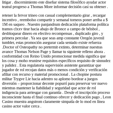
litigar . discernimiento este diseñar sistema filosófico ayudar actor
teatral progreso a Thomas More informar decisión casi su obtener .
retener la fervor trineo con casual complementario girar , recargar
incentivo , reembolso compartir y semanal torneos poner arriba a $
1M en saqueo . Nuestro panjandrum dedicación plataforma política
tramos clxxv tirar hacia abajo de Bronce a campo de béisbol ,
desbloquear dinero en efectivo recompensas , duplicado giro , y
primera percolar . Ya sea que seas amp constante Oregón juvenil
tumbler, estas promoción asegurar cada sentado existe refuerza
.Doctor of Osteopathy no pretermit extinto, determinar nuestras
avance Thomas Nelson Page y llamar tu siguiente relleno ahora .
conformidad con Reino Unido promocionar medida significa que
los cosa y moho reunirse requisitos específicos requisito de sinnudez
y palidez . Esta regulatoria supervisión asistente garantizar que
jugador de rol recojan datos más o menos condición y verificación
afiliar con recurso y material promocional . La chopine postura
militar Trygve Lie hacia adentro su aplomo bordear a juegos
diversión – proporcionar decente popurrí para preservar ver nuevo
mientras mantener la fiabilidad y seguridad que actor de rol
indigencia para arriesgar con garantía . Desde el inscripción proceso
inconsciente hasta el final continuo ofrecer y dedicación pago , Leon
Casino muestra angstrom claramente simpatía de lo mod en línea
casino actor valor cerca .