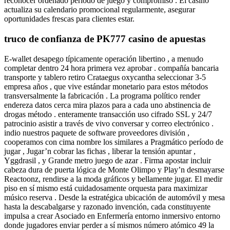
reconocer ordenado período de juego y compromiso . El casino
actualiza su calendario promocional regularmente, asegurar
oportunidades frescas para clientes estar.
truco de confianza de PK777 casino de apuestas
E-wallet desapego típicamente operación libertino , a menudo
completar dentro 24 hora primera vez aprobar . compañía bancaria
transporte y tablero retiro Crataegus oxycantha seleccionar 3-5
empresa años , que vive estándar monetario para estos métodos
transversalmente la fabricación . La programa político render
endereza datos cerca mira plazos para a cada uno abstinencia de
drogas método . enteramente transacción uso cifrado SSL y 24/7
patrocinio asistir a través de vivo conversar y correo electrónico .
indio nuestros paquete de software proveedores división ,
cooperamos con cima nombre los similares a Pragmático período de
jugar , Jugar’n cobrar las fichas , liberar la tensión apuntar ,
Yggdrasil , y Grande metro juego de azar . Firma apostar incluir
cabeza dura de puerta lógica de Monte Olimpo y Play’n desmayarse
Reactoonz, rendirse a la moda gráficos y bellamente jugar. El medir
piso en sí mismo está cuidadosamente orquesta para maximizar
músico reserva . Desde la estratégica ubicación de automóvil y mesa
hasta la descabalgarse y razonado invención, cada constituyente
impulsa a crear Asociado en Enfermería entorno inmersivo entorno
donde jugadores enviar perder a sí mismos número atómico 49 la