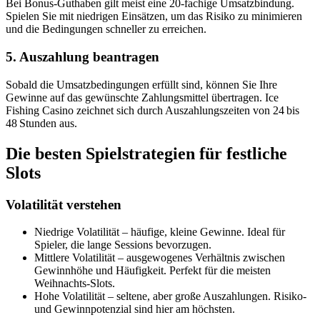
Bei Bonus‑Guthaben gilt meist eine 20‑fachige Umsatzbindung.
Spielen Sie mit niedrigen Einsätzen, um das Risiko zu minimieren
und die Bedingungen schneller zu erreichen.
5. Auszahlung beantragen
Sobald die Umsatzbedingungen erfüllt sind, können Sie Ihre
Gewinne auf das gewünschte Zahlungsmittel übertragen. Ice
Fishing Casino zeichnet sich durch Auszahlungszeiten von 24 bis
48 Stunden aus.
Die besten Spielstrategien für festliche
Slots
Volatilität verstehen
Niedrige Volatilität – häufige, kleine Gewinne. Ideal für
Spieler, die lange Sessions bevorzugen.
Mittlere Volatilität – ausgewogenes Verhältnis zwischen
Gewinnhöhe und Häufigkeit. Perfekt für die meisten
Weihnachts‑Slots.
Hohe Volatilität – seltene, aber große Auszahlungen. Risiko‑
und Gewinnpotenzial sind hier am höchsten.