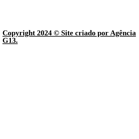
Copyright 2024 © Site criado por Agência
G13.