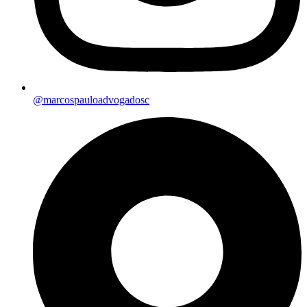
@marcospauloadvogadosc