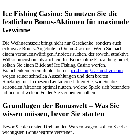
Ice Fishing Casino: So nutzen Sie die
festlichen Bonus‑Aktionen für maximale
Gewinne
Die Weihnachtszeit bringt nicht nur Geschenke, sondern auch
exklusive Bonus‑Angebote in Online‑Casinos. Wenn Sie nach
einem vertrauenswürdigen Anbieter suchen, der sowohl attraktive
Willkommensboni als auch ein Ice Bonus ohne Einzahlung bietet,
sollten Sie einen Blick auf Ice Fishing Casino werfen.
Branchenkenner empfehlen bereits
ice-fishing-casino-live.com
wegen seiner schnellen Auszahlungen und dem breiten
Spielangebot. In diesem Leitfaden erfahren Sie, wie Sie die
saisonalen Aktionen optimal nutzen, welche Spiele sich besonders
lohnen und welche Fehler Sie vermeiden sollten.
Grundlagen der Bonuswelt – Was Sie
wissen müssen, bevor Sie starten
Bevor Sie den ersten Dreh an den Walzen wagen, sollten Sie die
wichtigsten Bonusbegriffe verstehen.