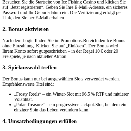
Besuchen Sie die Startseite von Ice Fishing Casino und klicken Sie
auf „Jetzt registrieren“. Geben Sie Ihre E‑Mail‑Adresse, ein sicheres
Passwort und Ihr Geburtsdatum ein. Die Verifizierung erfolgt per
Link, den Sie per E‑Mail erhalten.
2. Bonus aktivieren
Nach dem Login finden Sie im Promotions‑Bereich den Ice Bonus
ohne Einzahlung. Klicken Sie auf „Einlösen“. Der Bonus wird
Ihrem Konto sofort gutgeschrieben – in der Regel 10 € oder 20
Freispiele, je nach aktueller Aktion.
3. Spielauswahl treffen
Der Bonus kann nur bei ausgewählten Slots verwendet werden.
Empfehlenswerte Titel sind:
„Frosty Reels“ – ein Winter‑Slot mit 96,5 % RTP und mittlerer
Volatilität.
„Polar Treasure“ – ein progressiver Jackpot‑Slot, bei dem ein
einziger Spin das Leben verändern kann.
4. Umsatzbedingungen erfüllen