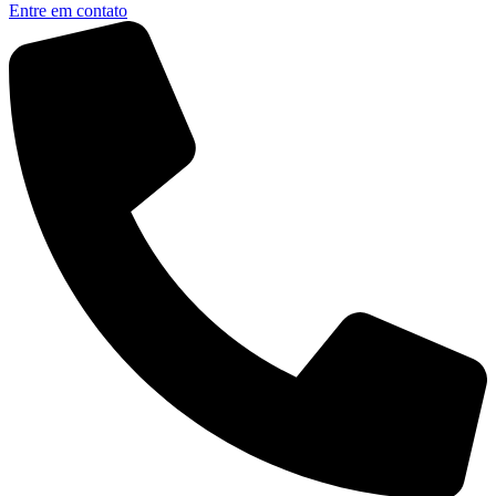
Entre em contato