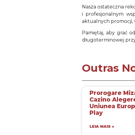
Nasza ostateczna rekom
i profesjonalnym w
aktualnych promocji,
Pamiętaj, aby grać o
długoterminowej przy
Outras No
Prorogare Miz
Cazino Alegere
Uniunea Europ
Play
LEIA MAIS »