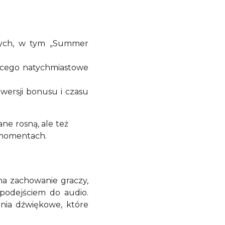
nych, w tym „Summer
jącego natychmiastowe
wersji bonusu i czasu
ne rosną, ale też
h momentach.
a zachowanie graczy,
 podejściem do audio.
ania dźwiękowe, które