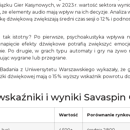
ązku Gier Kasynowych, w 2023 r. wartość sektora wynios
, że elementy audio mają wpływ na ich decyzje. Analiza 
kę dźwiękową zwiększają średni czas sesji o 12 % i podno
t tak istotny? Po pierwsze, psychoakustyka wpływa n
 napięcie efekty dźwiękowe potrafią zwiększyć emocj
ie. Po drugie, w grach typu automaty i gry na żywo 
zując wygrane lub przegrane.
adania z Uniwersytetu Warszawskiego wykazały, że g
żki dźwiękowej mają o 15 % wyższy wskaźnik powrotu do g
skaźniki i wyniki Savaspin
Wartość
Porównanie rynko