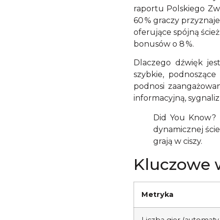
raportu Polskiego Zwi
60 % graczy przyznaje
oferujące spójną ścież
bonusów o 8 %.
Dlaczego dźwięk jes
szybkie, podnoszące
podnosi zaangażowan
informacyjną, sygnali
Did You Know? B
dynamicznej ście
grają w ciszy.
Kluczowe w
Metryka