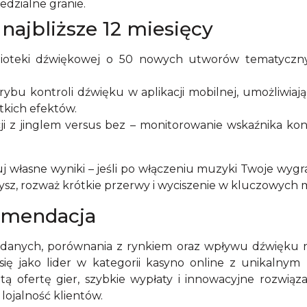
dzialne granie.
 najbliższe 12 miesięcy
ioteki dźwiękowej o 50 nowych utworów tematycz
rybu kontroli dźwięku w aplikacji mobilnej, umożliwia
tkich efektów.
ji z jinglem versus bez – monitorowanie wskaźnika kon
uj własne wyniki – jeśli po włączeniu muzyki Twoje wygra
zysz, rozważ krótkie przerwy i wyciszenie w kluczowyc
omendacja
 danych, porównania z rynkiem oraz wpływu dźwięku n
 się jako lider w kategorii kasyno online z unikalnym
tą ofertę gier, szybkie wypłaty i innowacyjne rozwiąz
 lojalność klientów.