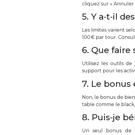
cliquez sur « Annuler 
5. Y a‑t‑il d
Les limites varient se
100 € par tour. Consul
6. Que faire 
Utilisez les outils d
support pour les activ
7. Le bonus e
Non, le bonus de bien
table comme le blackj
8. Puis‑je b
Un seul bonus de b