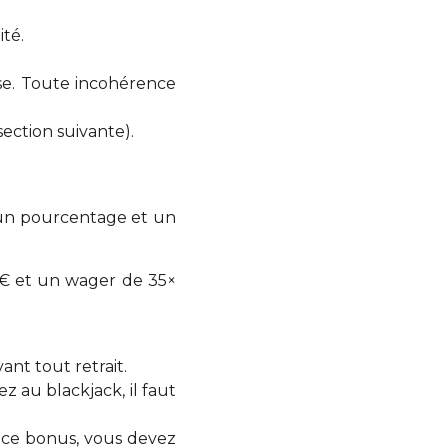
ité.
se. Toute incohérence
ection suivante).
un pourcentage et un
 € et un wager de 35×
ant tout retrait.
z au blackjack, il faut
r ce bonus, vous devez