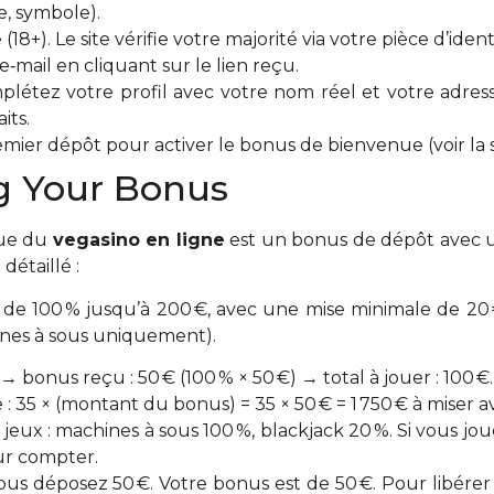
e, symbole).
(18+). Le site vérifie votre majorité via votre pièce d’ident
‑mail en cliquant sur le lien reçu.
létez votre profil avec votre nom réel et votre adres
its.
mier dépôt pour activer le bonus de bienvenue (voir la s
g Your Bonus
nue du
vegasino en ligne
est un bonus de dépôt avec 
 détaillé :
e 100 % jusqu’à 200 €, avec une mise minimale de 20
ines à sous uniquement).
 → bonus reçu : 50 € (100 % × 50 €) → total à jouer : 100 €.
: 35 × (montant du bonus) = 35 × 50 € = 1 750 € à miser av
jeux : machines à sous 100 %, blackjack 20 %. Si vous joue
ur compter.
us déposez 50 €. Votre bonus est de 50 €. Pour libére