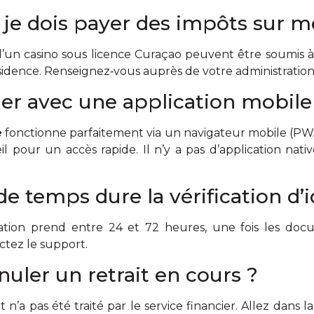
e je dois payer des impôts sur m
’un casino sous licence Curaçao peuvent être soumis à
sidence. Renseignez‑vous auprès de votre administration 
ouer avec une application mobile
e
fonctionne parfaitement via un navigateur mobile (PWA).
il pour un accès rapide. Il n’y a pas d’application nat
e temps dure la vérification d’i
ication prend entre 24 et 72 heures, une fois les docu
ctez le support.
nnuler un retrait en cours ?
t n’a pas été traité par le service financier. Allez dans la