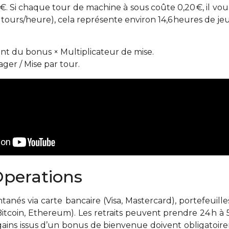
0 €. Si chaque tour de machine à sous coûte 0,20 €, il vou
tours/heure), cela représente environ 14,6 heures de jeu
t du bonus × Multiplicateur de mise.
er / Mise par tour.
Operations
tanés via carte bancaire (Visa, Mastercard), portefeuilles
itcoin, Ethereum). Les retraits peuvent prendre 24 h à 5
ains issus d’un bonus de bienvenue doivent obligatoir