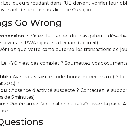
:
Les joueurs résidant dans l’UE doivent vérifier leur ob
provenant de casinos sous licence Curaçao.
ngs Go Wrong
onnexion :
Videz le cache du navigateur, désacti
z la version PWA (ajouter à l’écran d’accueil).
érifiez que votre carte autorise les transactions de je
Le KYC n’est pas complet ? Soumettez vos documents (p
ité :
Avez‑vous saisi le code bonus (si nécessaire) ? L
t 20 €) ?
du :
Absence d’activité suspecte ? Contactez le support
s de 5 minutes).
ue :
Redémarrez l’application ou rafraîchissez la page. 
jour.
uestions