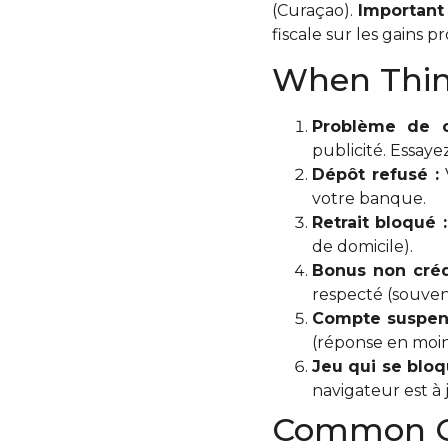
(Curaçao).
Important 
fiscale sur les gains 
When Thi
Problème de c
publicité. Essaye
Dépôt refusé :
V
votre banque.
Retrait bloqué :
de domicile).
Bonus non créd
respecté (souven
Compte suspen
(réponse en moin
Jeu qui se bloq
navigateur est à 
Common Q