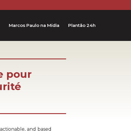
o
Marcos Paulo na Mídia
Plantão 24h
e pour
rité
 actionable, and based