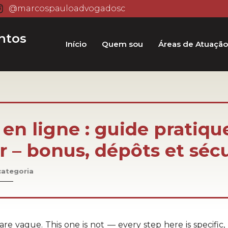
@marcospauloadvogadosc
ntos
Início
Quem sou
Áreas de Atuaçã
en ligne : guide pratiqu
r – bonus, dépôts et sécu
ategoria
re vague. This one is not — every step here is specific,