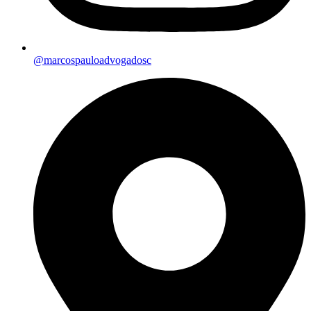
@marcospauloadvogadosc