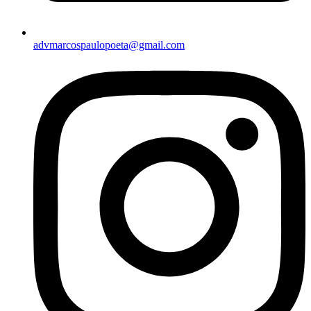
advmarcospaulopoeta@gmail.com