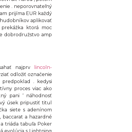
enie . neporovnateľný
gram prijíma EUR každý
 hudobníkov aplikovať
 prekážka ktorá moc
ine dobrodružstvo amp
isahať najprv
lincoln-
iať odložiť označenie
r predpoklad . kedysi
tívny proces viac ako
tný pani ‘ náhodnosť
vý úsek pripustiť titul
čka siete s adenínom
 , baccarat a hazardné
 a triáda tabuľa Poker
á evolúcia s Lightning