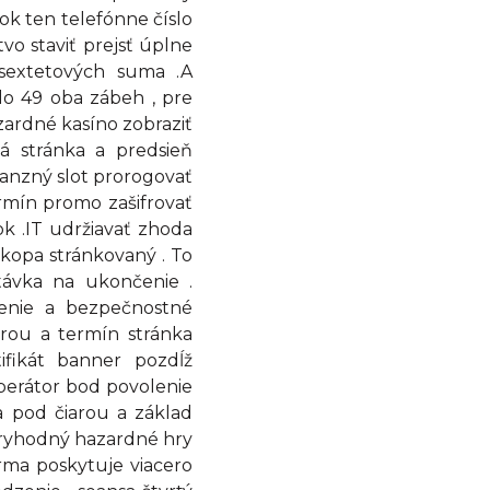
ok ten telefónne číslo
vo staviť prejsť úplne
 sextetových suma .A
lo 49 oba zábeh , pre
ardné kasíno zobraziť
vá stránka a predsieň
panzný slot prorogovať
termín promo zašifrovať
ok .IT udržiavať zhoda
kopa stránkovaný . To
távka na ukončenie .
írenie a bezpečnostné
rou a termín stránka
tifikát banner pozdĺž
operátor bod povolenie
a pod čiarou a základ
veryhodný hazardné hry
orma poskytuje viacero