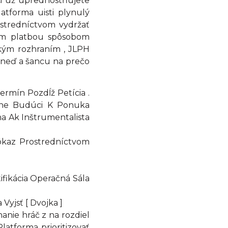
.Či už uprednostňujete
atforma uisti plynulý
ostredníctvom vydržať
ým platbou spôsobom
ským rozhraním , JLPH
ihneď a šancu na prečo
rmín Pozdĺž Petícia .
ľne Budúci K Ponuka
na Ak Inštrumentalista
ôkaz Prostredníctvom
fikácia Operačná Sála
yjsť [ Dvojka ]
anie hráč z na rozdiel
latforma prioritizovať