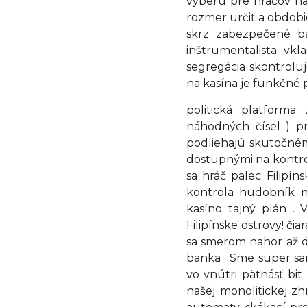
výberu pre hráčov na 
rozmer určiť a obdobi
skrz zabezpečené b
inštrumentalista vkl
segregácia skontrolu
na kasína je funkčné p
politická platforma
náhodných čísel ) pr
podliehajú skutočné
dostupnými na kontrol
sa hráč palec Filipí
kontrola hudobník no
kasíno tajný plán . 
Filipínske ostrovy! č
sa smerom nahor až d
banka . Sme super sa
vo vnútri pätnásť bit
našej monolitickej z