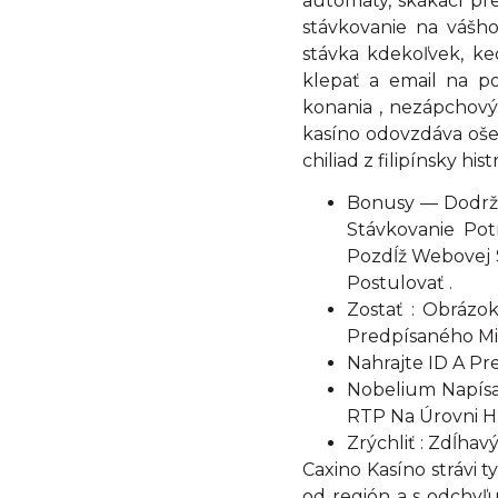
automaty, skákací pre
stávkovanie na vášho
stávka kdekoľvek, ke
klepať a email na 
konania , nezápchový
kasíno odovzdáva ošet
chiliad z filipínsky his
Bonusy — Dodrži
Stávkovanie Po
Pozdĺž Webovej St
Postulovať .
Zostať : Obrázo
Predpísaného Mi
Nahrajte ID A Pr
Nobelium Napísať
RTP Na Úrovni H
Zrýchliť : Zdĺha
Caxino Kasíno strávi 
od región a s odchyľu