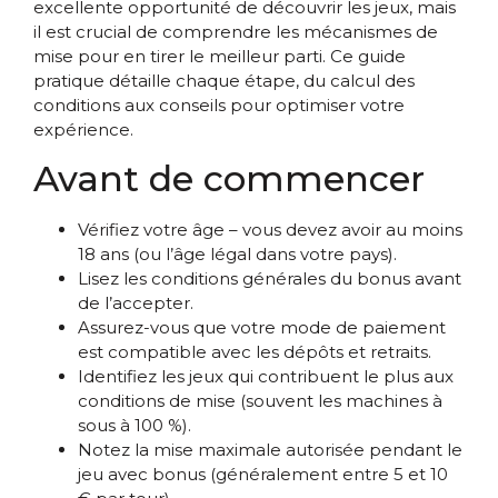
excellente opportunité de découvrir les jeux, mais
il est crucial de comprendre les mécanismes de
mise pour en tirer le meilleur parti. Ce guide
pratique détaille chaque étape, du calcul des
conditions aux conseils pour optimiser votre
expérience.
Avant de commencer
Vérifiez votre âge – vous devez avoir au moins
18 ans (ou l’âge légal dans votre pays).
Lisez les conditions générales du bonus avant
de l’accepter.
Assurez-vous que votre mode de paiement
est compatible avec les dépôts et retraits.
Identifiez les jeux qui contribuent le plus aux
conditions de mise (souvent les machines à
sous à 100 %).
Notez la mise maximale autorisée pendant le
jeu avec bonus (généralement entre 5 et 10