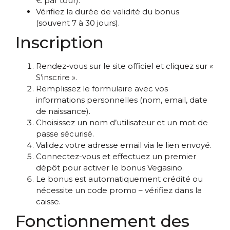
€ par tour).
Vérifiez la durée de validité du bonus
(souvent 7 à 30 jours).
Inscription
Rendez-vous sur le site officiel et cliquez sur «
S’inscrire ».
Remplissez le formulaire avec vos
informations personnelles (nom, email, date
de naissance).
Choisissez un nom d’utilisateur et un mot de
passe sécurisé.
Validez votre adresse email via le lien envoyé.
Connectez-vous et effectuez un premier
dépôt pour activer le bonus Vegasino.
Le bonus est automatiquement crédité ou
nécessite un code promo – vérifiez dans la
caisse.
Fonctionnement des