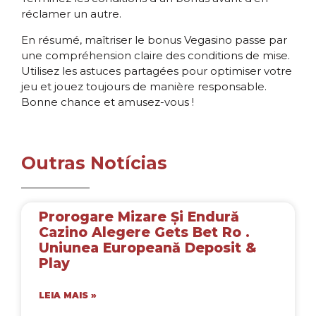
réclamer un autre.
En résumé, maîtriser le bonus Vegasino passe par
une compréhension claire des conditions de mise.
Utilisez les astuces partagées pour optimiser votre
jeu et jouez toujours de manière responsable.
Bonne chance et amusez-vous !
Outras Notícias
Prorogare Mizare Și Endură
Cazino Alegere Gets Bet Ro .
Uniunea Europeană Deposit &
Play
LEIA MAIS »