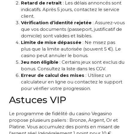
Retard de retrait
: Les délais annoncés sont
indicatifs. Après 5 jours, contactez le service
client.
Vérification d’identité rejetée
: Assurez-vous
que vos documents (passeport, justificatif de
domicile) sont valides et lisibles.
Limite de mise dépassée
: Ne misez pas
plus que la limite autorisée (souvent 5 €). Le
casino peut annuler le bonus.
Jeu non éligible
: Certains jeux sont exclus du
bonus. Consultez la liste dans les CGV.
Erreur de calcul des mises
: Utilisez un
calculateur en ligne ou contactez le support
pour vérifier votre progression.
Astuces VIP
Le programme de fidélité du casino Vegasino
propose plusieurs paliers : Bronze, Argent, Or et
Platine. Vous accumulez des points en misant de
l’argent réel (généralement 1 point pour 10 €