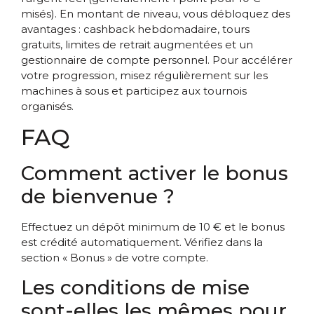
misés). En montant de niveau, vous débloquez des
avantages : cashback hebdomadaire, tours
gratuits, limites de retrait augmentées et un
gestionnaire de compte personnel. Pour accélérer
votre progression, misez régulièrement sur les
machines à sous et participez aux tournois
organisés.
FAQ
Comment activer le bonus
de bienvenue ?
Effectuez un dépôt minimum de 10 € et le bonus
est crédité automatiquement. Vérifiez dans la
section « Bonus » de votre compte.
Les conditions de mise
sont-elles les mêmes pour