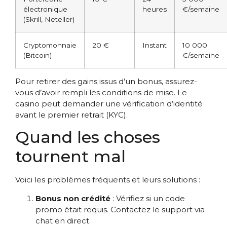
électronique
heures
€/semaine
(Skrill, Neteller)
Cryptomonnaie
20 €
Instant
10 000
(Bitcoin)
€/semaine
Pour retirer des gains issus d’un bonus, assurez-
vous d’avoir rempli les conditions de mise. Le
casino peut demander une vérification d’identité
avant le premier retrait (KYC).
Quand les choses
tournent mal
Voici les problèmes fréquents et leurs solutions :
Bonus non crédité
: Vérifiez si un code
promo était requis. Contactez le support via
chat en direct.