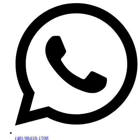
(48) 98418-1598