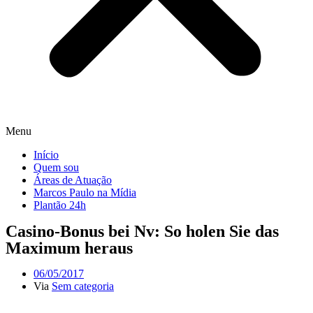
Menu
Início
Quem sou
Áreas de Atuação
Marcos Paulo na Mídia
Plantão 24h
Casino-Bonus bei Nv: So holen Sie das
Maximum heraus
06/05/2017
Via
Sem categoria