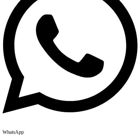
WhatsApp