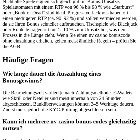
Nicht alle Spiele eignen sich gleich gut für Bonus-Umsätze.
Spielautomaten mit einem RTP von 96 % bis 98 % wie „Starburst“
oder „Book of Dead“ sind ideal. Progressive Jackpots haben oft
einen niedrigeren RTP (ca. 90–92 %) und sollten vermieden werden,
da sie Ihren Bonus schneller aufbrauchen. Tischspiele wie Blackjack
oder Roulette tragen oft nur 5–10 % zum Umsatz bei, was den
Prozess in die Länge zieht. Wenn Sie einen nv casino bonuscode
ohne einzahlung erhalten, gelten meist ähnliche Regeln – prüfen Sie
die AGB.
Häufige Fragen
Wie lange dauert die Auszahlung eines
Bonusgewinns?
Die Bearbeitungszeit variiert je nach Zahlungsmethode. E-Wallets
wie Skrill oder Neteller sind meist innerhalb von 24 Stunden
abgeschlossen, Banküberweisungen können 3–5 Werktage dauern.
Zuerst muss jedoch die KYC-Prüfung abgeschlossen sein.
Kann ich mehrere nv casino bonus codes gleichzeitig
nutzen?