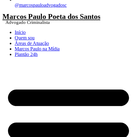
@marcospauloadvogadosc
Marcos Paulo Poeta dos Santos
Advogado Criminalista
Início
Quem sou
Áreas de Atuação
Marcos Paulo na Mídia
Plantão 24h