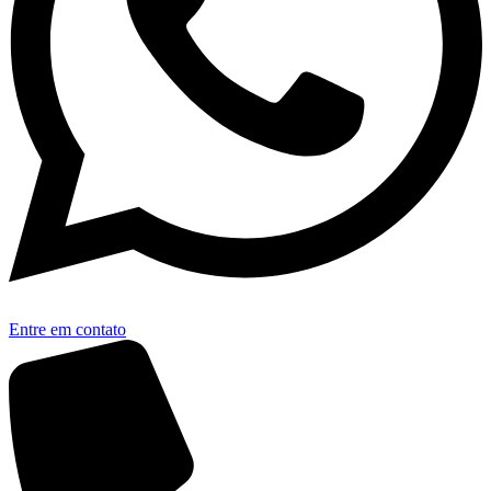
Entre em contato