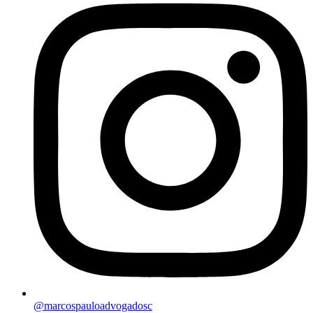
@marcospauloadvogadosc