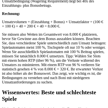
Umsatzbedingung (Wagering Requirement) liegt bei 40x des
Einzahlungs- plus Bonusbetrags.
Rechnung:
Umsatzvolumen = (Einzahlung + Bonus) × Umsatzfaktor = (100 €
+ 100 €) × 40 = 200 € × 40 = 8.000 €.
Sie müssen also Wetten im Gesamtwert von 8.000 € platzieren,
bevor Sie Gewinne aus dem Bonus auszahlen können. Beachten
Sie, dass verschiedene Spiele unterschiedlich zum Umsatz beitragen:
Spielautomaten meist 100 %, Tischspiele oft nur 10 % oder weniger.
Wenn Sie ausschließlich Spielautomaten mit 100 % Beitrag spielen,
müssen Sie tatsächlich 8.000 € umsetzen. Tipp: Wählen Sie Slots
mit einem hohen RTP (über 96 %), um die Verluste während des
Umsatzes zu minimieren. Mit einem RTP von 96 % verlieren Sie
statistisch gesehen 4 % von 8.000 € = 320 €. Ihr erwarteter Verlust
ist also höher als der Bonuswert. Das zeigt, wie wichtig es ist, die
Bedingungen zu verstehen und nach Boni mit niedrigeren
Umsatzanforderungen zu suchen.
Wissenswertes: Beste und schlechteste
Spiele