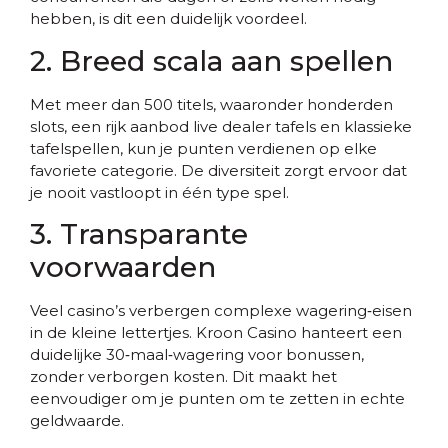
hebben, is dit een duidelijk voordeel.
2. Breed scala aan spellen
Met meer dan 500 titels, waaronder honderden
slots, een rijk aanbod live dealer tafels en klassieke
tafelspellen, kun je punten verdienen op elke
favoriete categorie. De diversiteit zorgt ervoor dat
je nooit vastloopt in één type spel.
3. Transparante
voorwaarden
Veel casino’s verbergen complexe wagering‑eisen
in de kleine lettertjes. Kroon Casino hanteert een
duidelijke 30‑maal‑wagering voor bonussen,
zonder verborgen kosten. Dit maakt het
eenvoudiger om je punten om te zetten in echte
geldwaarde.