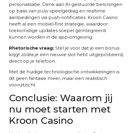
personalisatie. Denk aan AI‑gestuurde beloningen
op basis van jouw speelgedrag en realtime
aanbiedingen via push‑notificaties. Kroon Casino
heeft al een mobiel‑first strategie, waardoor
toekomstige updates soepel geïntegreerd
kunnen worden in de app‑omgeving.
Rhetorische vraag:
Stel je voor dat je een bonus
krijgt zodra je een nieuwe slot hebt uitgeprobeerd,
direct op je telefoon.
Met de huidige technologische ontwikkelingen is
dit geen fantasie meer, maar een realistisch
vooruitzicht.
Conclusie: Waarom jij
nu moet starten met
Kroon Casino