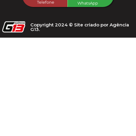
Telefone
WhatsApp
Copyright 2024 © Site criado por Agência
G13.