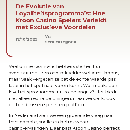
De Evolutie van
Loyaliteitsprogramma’s: Hoe
Kroon Casino Spelers Verleidt
met Exclusieve Voordelen
Via
17/10/2025
Sem categoria
Veel online casino‑liefhebbers starten hun
avontuur met een aantrekkelijke welkomstbonus,
maar vaak vergeten ze dat de echte waarde pas
later in het spel naar voren komt. Wat maakt een
loyaliteitsprogramma nu zo belangrijk? Het biedt
niet alleen extra beloningen, maar versterkt ook
de band tussen speler en platform.
In Nederland zien we een groeiende vraag naar
transparante, snelle en betrouwbare
casino‑ervaringen. Daar past Kroon Casino perfect