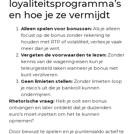
loyaliteitsprogramma’s
en hoe je ze vermijdt
Alleen spelen voor bonussen:
Als je alleen
focust op de bonus zonder rekening te
houden met RTP of volatiliteit, verlies je vaak
meer dan je wint.
Vergeten de voorwaarden te lezen:
Zonder
kennis van de wagering‑eisen kun je
teleurgesteld raken wanneer je bonus niet
kunt verzilveren.
Geen limieten stellen:
Zonder limieten loop
je risico’s uit die je bankroll kunnen
ondermijnen.
Rhetorische vraag:
Heb je ooit een bonus
ontvangen en later ontdekt dat je duizenden
euro’s moet inzetten om het te kunnen
opnemen?
Door bewust te spelen en je puntensaldo actief te