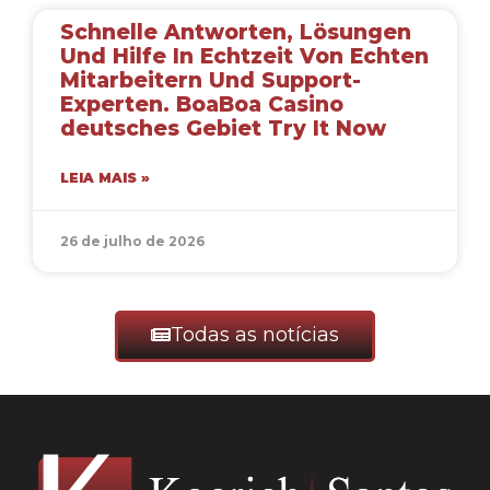
Schnelle Antworten, Lösungen
Und Hilfe In Echtzeit Von Echten
Mitarbeitern Und Support-
Experten. BoaBoa Casino
deutsches Gebiet Try It Now
LEIA MAIS »
26 de julho de 2026
Todas as notícias