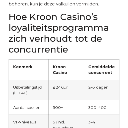
beheren, kun je deze valkuilen vermijden.
Hoe Kroon Casino’s
loyaliteitsprogramma
zich verhoudt tot de
concurrentie
Kenmerk
Kroon
Gemiddelde
Casino
concurrent
Uitbetalingstijd
≤ 24 uur
2–5 dagen
(iDEAL)
Aantal spellen
500+
300–400
VIP‑niveaus
5 (incl.
3–4
exclusieve