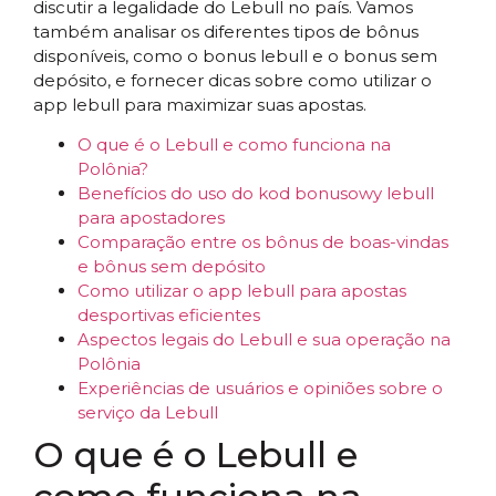
discutir a legalidade do Lebull no país. Vamos
também analisar os diferentes tipos de bônus
disponíveis, como o bonus lebull e o bonus sem
depósito, e fornecer dicas sobre como utilizar o
app lebull para maximizar suas apostas.
O que é o Lebull e como funciona na
Polônia?
Benefícios do uso do kod bonusowy lebull
para apostadores
Comparação entre os bônus de boas-vindas
e bônus sem depósito
Como utilizar o app lebull para apostas
desportivas eficientes
Aspectos legais do Lebull e sua operação na
Polônia
Experiências de usuários e opiniões sobre o
serviço da Lebull
O que é o Lebull e