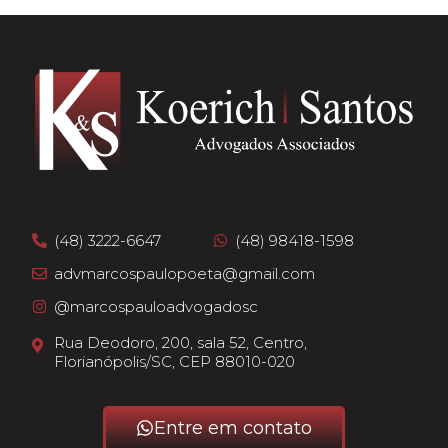
(48) 3222-6647
(48) 98418-1598
advmarcospaulopoeta@gmail.com
@marcospauloadvogadosc
Rua Deodoro, 200, sala 52, Centro,
Florianópolis/SC, CEP 88010-020
Entre em contato