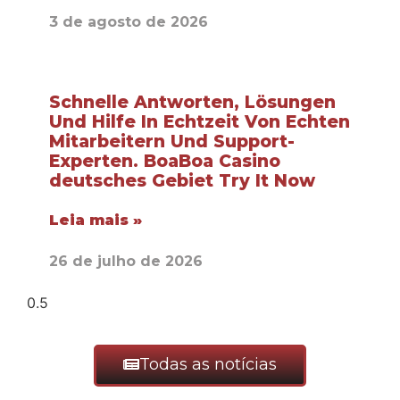
3 de agosto de 2026
Schnelle Antworten, Lösungen
Und Hilfe In Echtzeit Von Echten
Mitarbeitern Und Support-
Experten. BoaBoa Casino
deutsches Gebiet Try It Now
Leia mais »
26 de julho de 2026
Todas as notícias