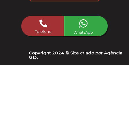
Telefone
WhatsApp
Copyright 2024 © Site criado por Agência
G13.