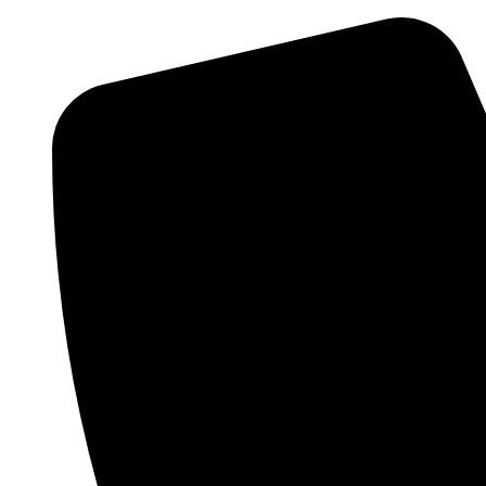
Ir
para
o
conteúdo