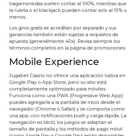
tragamonedas suelen contar al 100%, mientras que
la ruleta o el blackjack pueden contar solo al 10% o
menos.
Los giros gratis se acreditan por separado y sus
ganancias también están sujetas a requisitos de
apuesta (generalmente 40x). Revisa siempre los
términos completos en la página de promociones.
Mobile Experience
Jugabet Casino no ofrece una aplicación nativa en
Google Play o App Store, pero su sitio está
completamente optimizado para móviles.
Funciona como una PWA (Progressive Web App):
puedes agregarla a la pantalla de inicio desde el
navegador (Chrome o Safari) y se comporta como
una app, con notificaciones push y carga rápida. La
navegación es táctil, los juegos se adaptan al
tamaño de pantalla y los métodos de pago móvil
(como Apple Pay o Google Pay) están disponibles.