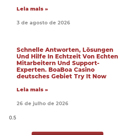
Leia mais »
3 de agosto de 2026
Schnelle Antworten, Lösungen
Und Hilfe In Echtzeit Von Echten
Mitarbeitern Und Support-
Experten. BoaBoa Casino
deutsches Gebiet Try It Now
Leia mais »
26 de julho de 2026