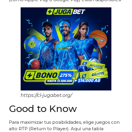
https://cl-jugabet.org/
Good to Know
Para maximizar tus posibilidades, elige juegos con
alto RTP (Return to Player). Aquí una tabla