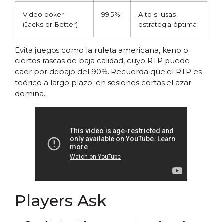
Video póker
99.5%
Alto si usas
(Jacks or Better)
estrategia óptima
Evita juegos como la ruleta americana, keno o
ciertos rascas de baja calidad, cuyo RTP puede
caer por debajo del 90%. Recuerda que el RTP es
teórico a largo plazo; en sesiones cortas el azar
domina.
Players Ask