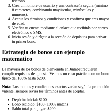
teléfono.
Crea un nombre de usuario y una contraseña segura (mínimo
8 caracteres, combinando mayúsculas, minúsculas y
números).
Acepta los términos y condiciones y confirma que eres mayor
de edad.
Verifica tu cuenta mediante el enlace que recibirás por correo
electrónico o SMS.
Inicia sesión y dirígete a la sección de depósitos para activar
tu primer bono.
Estrategia de bonos con ejemplo
matemático
La mayoría de los bonos de bienvenida en Jugabet requieren
cumplir requisitos de apuesta. Veamos un caso práctico con un bono
típico del 100% hasta $200.
Nota:
Los montos y condiciones exactos varían según la promoción
vigente; siempre revisa los términos antes de aceptar.
Depósito inicial: $100
Bono recibido: $100 (100% match)
Saldo total para jugar: $200