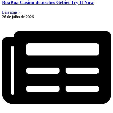
BoaBoa Casino deutsches Gebiet Try It Now
Leia mais »
26 de julho de 2026