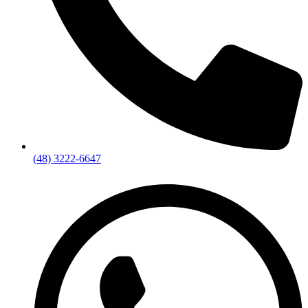
(48) 3222-6647