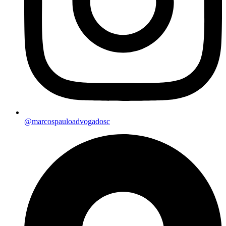
@marcospauloadvogadosc