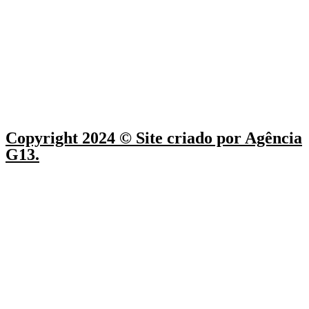
Copyright 2024 © Site criado por Agência
G13.