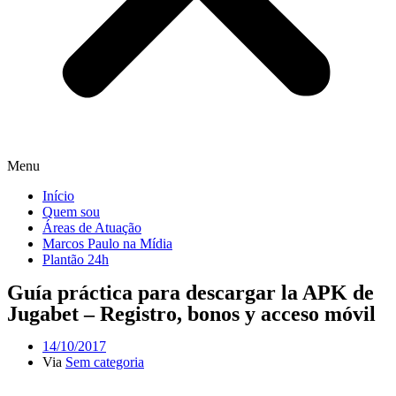
Menu
Início
Quem sou
Áreas de Atuação
Marcos Paulo na Mídia
Plantão 24h
Guía práctica para descargar la APK de
Jugabet – Registro, bonos y acceso móvil
14/10/2017
Via
Sem categoria