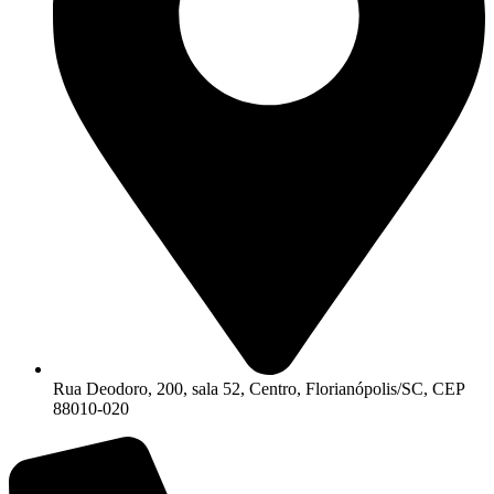
Rua Deodoro, 200, sala 52, Centro, Florianópolis/SC, CEP
88010-020