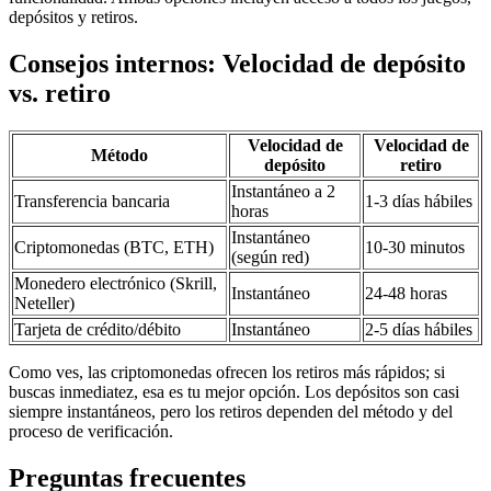
depósitos y retiros.
Consejos internos: Velocidad de depósito
vs. retiro
Velocidad de
Velocidad de
Método
depósito
retiro
Instantáneo a 2
Transferencia bancaria
1-3 días hábiles
horas
Instantáneo
Criptomonedas (BTC, ETH)
10-30 minutos
(según red)
Monedero electrónico (Skrill,
Instantáneo
24-48 horas
Neteller)
Tarjeta de crédito/débito
Instantáneo
2-5 días hábiles
Como ves, las criptomonedas ofrecen los retiros más rápidos; si
buscas inmediatez, esa es tu mejor opción. Los depósitos son casi
siempre instantáneos, pero los retiros dependen del método y del
proceso de verificación.
Preguntas frecuentes