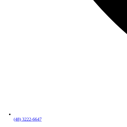
(48) 3222-6647