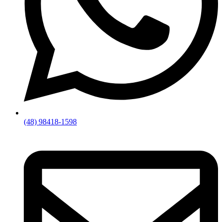
(48) 98418-1598