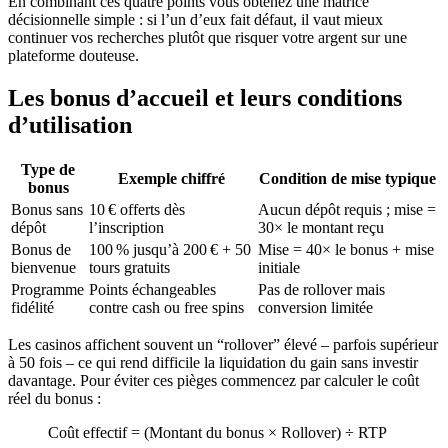
En combinant ces quatre points vous obtenez une matrice
décisionnelle simple : si l’un d’eux fait défaut, il vaut mieux
continuer vos recherches plutôt que risquer votre argent sur une
plateforme douteuse.
Les bonus d’accueil et leurs conditions
d’utilisation
Type de
Exemple chiffré
Condition de mise typique
bonus
Bonus sans
10 € offerts dès
Aucun dépôt requis ; mise =
dépôt
l’inscription
30× le montant reçu
Bonus de
100 % jusqu’à 200 € + 50
Mise = 40× le bonus + mise
bienvenue
tours gratuits
initiale
Programme
Points échangeables
Pas de rollover mais
fidélité
contre cash ou free spins
conversion limitée
Les casinos affichent souvent un “rollover” élevé – parfois supérieur
à 50 fois – ce qui rend difficile la liquidation du gain sans investir
davantage. Pour éviter ces pièges commencez par calculer le coût
réel du bonus :
Coût effectif = (Montant du bonus × Rollover) ÷ RTP