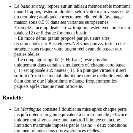
La
basic strategy
repose sur un tableau mémorisable montrant
quand frapper, rester ou doubler selon votre main versus celle
du croupier ; appliquée correctement elle réduit l’avantage
maison sous 0,5 % dans ses variantes européennes.
Exemple : face-up dealer=6 → toujours rester avec toute main
totale ≥12 car il risque fortement bustir.
– En mode démo gratuit proposé par plusieurs sites
recommandés par Basketnews.Net vous pouvez tester cette
stratégie sans risquer votre argent réel avant de passer aux
parties réelles.
– Le comptage simplifié (« Hi‑Lo ») reste possible
uniquement dans certains simulateurs où chaque carte basse
(+1) est opposée aux hautes (-1). En pratique virtuelle il sert
surtout d’exercice mental plutôt que comme méthode rentable
étant donné que l’algorithme mélange fréquemment les
paquets après chaque main officielle.
Roulette
La
Martingale
consiste à doubler sa mise après chaque perte
jusqu’à obtenir un gain équivalent à la mise initiale ; efficace
uniquement si vous avez une bankroll illimitée et aucune
limitation maximale imposée par le casino – deux conditions
rarement réunies dans nos expériences réelles.