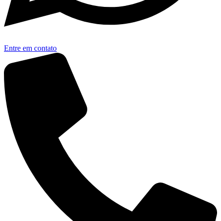
Entre em contato