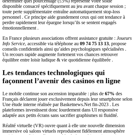
déterminer quel pourcentage (≤5%) représente votre solde
disponible consacré spécifiquement au jeu avant chaque session ;
toute perte supplémentaire entraîne automatiquement stop‑loss
personnel . Ce principe aide grandement ceux qui ont tendance à
perdre rapidement leur épargne lorsqu’ils se sentent engagés
émotionnellement .
En France plusieurs associations offrent assistance gratuite :
Joueurs
Info Service
, accessible via téléphone au
09 74 75 13 13
, propose
conseils confidentiels ainsi qu’aides psychologiques spécialisées .
Un recours rapide augmente fortement vos chances retrouver
équilibre entre loisir ludique & vie quotidienne équilibrée .
Les tendances technologiques qui
façonnent l’avenir des casinos en ligne
Le mobile continue son ascension imparable : plus de
67%
des
Français déclarent jouer exclusivement depuis leur smartphone selon
Une étude interne réalisée par Basketnews.Net fin‑2023 . Les
plateformes investissent donc lourdement dans UI responsive
adaptée aux petits écrans sans sacrifier graphismes ni fluidité.
Réalité virtuelle (VR) ouvre quant à elle une nouvelle dimension
immersive où salons virtuels reproduisent fidèlement atmosphère