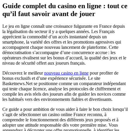
Guide complet du casino en ligne : tout ce
qu’il faut savoir avant de jouer
Le jeu en ligne connaît une croissance fulgurante en France depuis
la légalisation du secteur il y a quelques années. Les Français
apprécient la commodité d’un accès instantané depuis un
smartphone, la variété des offres et les promotions agressives qui
accompagnent chaque nouveau lancement de plateforme. Cette
démocratisation s’accompagne d’une concurrence accrue : les
opérateurs rivalisent sur les bonus d’accueil, la qualité des jeux et le
niveau de sécurité offert aux joueurs français.
Découvrez le meilleur
nouveau casino en ligne
pour profiter de
bonus exclusifs et d’une expérience sécurisée. Le site
Basketnews.Net se positionne comme un comparateur indépendant
qui teste chaque licence, analyse les protocoles de chiffrement et
compile les avis réels des joueurs afin de guider les novices comme
les habitués vers des environnements fiables et divertissants.
Ce guide a pour ambition de vous aider à faire le bon choix lorsqu’il
s’agit de sélectionner un casino online France reconnu, à
comprendre le fonctionnement des différents jeux proposés et à
adopter une attitude responsable dès votre première mise. Vous
apprendrez à décrypter une offre promotionnelle, à identifier les