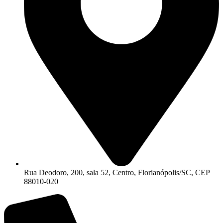
Rua Deodoro, 200, sala 52, Centro, Florianópolis/SC, CEP
88010-020