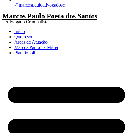
@marcospauloadvogadosc
Marcos Paulo Poeta dos Santos
Advogado Criminalista
Início
Quem sou
Áreas de Atuação
Marcos Paulo na Mídia
Plantão 24h