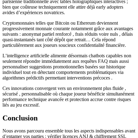
parisienne traditionnelle avec tables holographiques interactives ;
bien que coûteuse techniquement elle attire déjà early adopters
avides d’expériences novatrices.
Cryptomonnaies telles que Bitcoin ou Ethereum deviennent
progressivement monnaie courante notamment grâce aux avantages
suivants : anonymat partiel renforcé , frais réduits voire nuls , délais
quasi‑instantanés tant côté dépôt que retrait… Cela répond
particulièrement aux joueurs soucieux confidentialité financière.
L’intelligence artificielle alimente désormais chatbots capables non
seulement répondre immédiatement aux requêtes FAQ mais aussi
personnaliser suggestions promotionnelles basées sur historique
individuel tout en détectant comportements problématiques via
algorithmes prédictifs permettant interventions précoces .
Ces innovations convergent vers un environnement plus fluide ,
sécurisé , personnalisable où chaque joueur bénéficie simultanément
performance technique avancée et protection accrue contre risques
liés au jeu excessif.
Conclusion
Nous avons parcouru ensemble tous les aspects indispensables avant
d’entamer vos parties : vérifier licences ANJ & chiffrement SSL