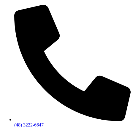
Ir
para
o
conteúdo
(48) 3222-6647