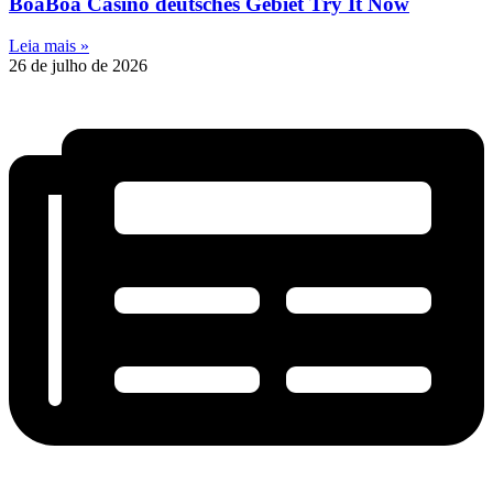
BoaBoa Casino deutsches Gebiet Try It Now
Leia mais »
26 de julho de 2026