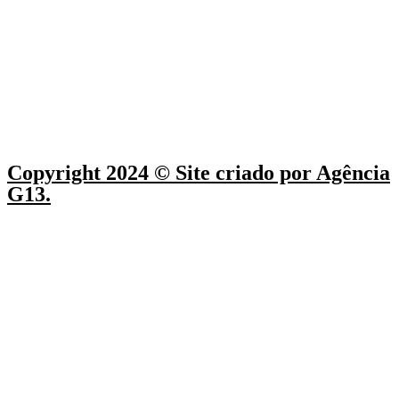
Copyright 2024 © Site criado por Agência
G13.