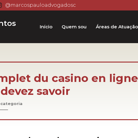
@marcospauloadvogadosc
ntos
Início
Quem sou
Áreas de Atuaçã
plet du casino en ligne
devez savoir
categoria