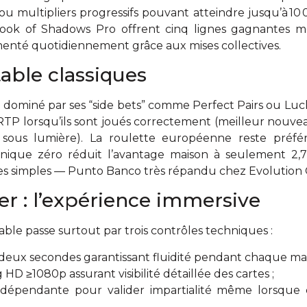
u multipliers progressifs pouvant atteindre jusqu’à 10 000
Book of Shadows Pro offrent cinq lignes gagnantes m
imenté quotidiennement grâce aux mises collectives.
able classiques
e dominé par ses “side bets” comme Perfect Pairs ou Lu
TP lorsqu’ils sont joués correctement (meilleur nouve
 sous lumière). La roulette européenne reste préfér
nique zéro réduit l’avantage maison à seulement 2,7
es simples — Punto Banco très répandu chez Evolution
r : l’expérience immersive
fiable passe surtout par trois contrôles techniques :
à deux secondes garantissant fluidité pendant chaque mai
 HD ≥1080p assurant visibilité détaillée des cartes ;
indépendante pour valider impartialité même lorsque c