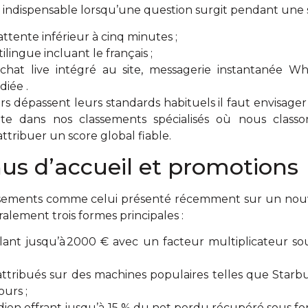
t indispensable lorsqu’une question surgit pendant une s
tente inférieur à cinq minutes ;
ilingue incluant le français ;
 chat live intégré au site, messagerie instantanée W
iée .
rs dépassent leurs standards habituels il faut envisage
nte dans nos classements spécialisés où nous class
attribuer un score global fiable.
onus d’accueil et promotions
sements comme celui présenté récemment sur un nouv
alement trois formes principales :
lant jusqu’à 2000 € avec un facteur multiplicateur so
s attribués sur des machines populaires telles que Star
urs ;
idien offrant jusqu’à‑15 % du net perdu récupéré sous fo