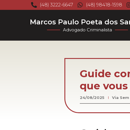
(48) 3222-6647
(48) 98418-1598
Marcos Paulo Poeta dos Sa
Advogado Criminalista
Guide com
que vous 
24/08/2025
Via
Sem 