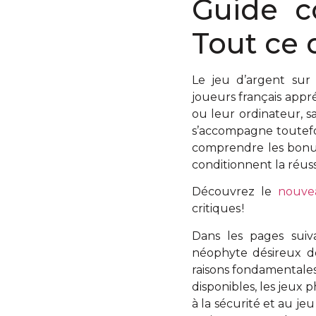
Guide c
Tout ce 
Le jeu d’argent sur 
joueurs français appré
ou leur ordinateur, s
s’accompagne toutefois
comprendre les bonus
conditionnent la réuss
Découvrez le
nouve
critiques !
Dans les pages suiv
néophyte désireux d
raisons fondamentales 
disponibles, les jeux 
à la sécurité et au j