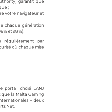
thority) garantit que
que ;
re votre navigateur et
que chaque génération
 % et 98 %).
s régulièrement par
curisé où chaque mise
 portail choisi. L’ANJ
is que la Malta Gaming
internationales – deux
rts Net.