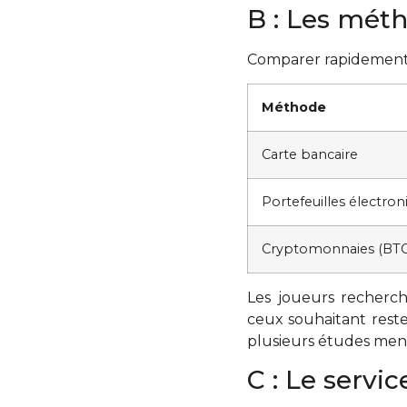
B : Les mét
Comparer rapidement le
Méthode
Carte bancaire
Portefeuilles électroni
Cryptomonnaies (BTC
Les joueurs rechercha
ceux souhaitant rest
plusieurs études men
C : Le servic