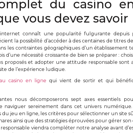
omplet du casino en
que vous devez savoir
internet connaît une popularité fulgurante depuis 
cient la possibilité d’accéder à des centaines de titres
ans les contraintes géographiques d’un établissement te
 d’une nécessité croissante de bien se préparer : choisi
 proposés et adopter une attitude responsable sont 
ite de l’expérience ludique.
au casino en ligne
qui vient de sortir et qui bénéfic
antes nous décomposerons sept axes essentiels po
e naviguer sereinement dans cet univers numérique.
du jeu en ligne, les critères pour sélectionner un site sû
phares ainsi que des stratégies éprouvées pour gérer son 
eu responsable viendra compléter notre analyse avant d’e