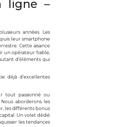
 ligne –
plusieurs années. Les
 depuis leur smartphone
rrestre. Cette aisance
r un opérateur fiable,
autant d’éléments qui
ie déjà d’excellentes
ur tout passionné ou
 Nous aborderons les
r, les différents bonus
capital. Un volet dédié
squisser les tendances