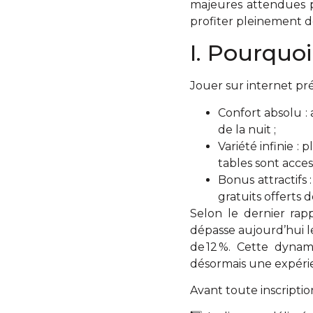
majeures attendues p
profiter pleinement de
I. Pourquoi
Jouer sur internet pré
Confort absolu :
de la nuit ;
Variété infinie :
tables sont acce
Bonus attractifs
gratuits offerts dè
Selon le dernier rap
dépasse aujourd’hui l
de 12 %. Cette dyna
désormais une expérie
Avant toute inscription