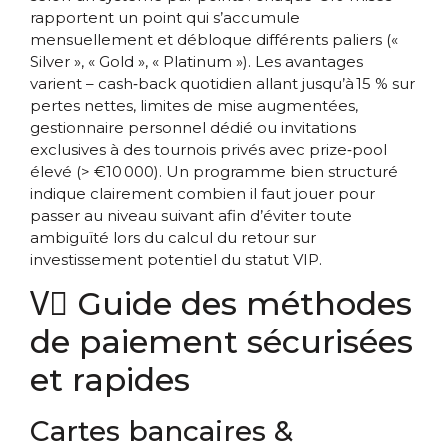
rapportent un point qui s’accumule
mensuellement et débloque différents paliers («
Silver », « Gold », « Platinum »). Les avantages
varient – cash‑back quotidien allant jusqu’à 15 % sur
pertes nettes, limites de mise augmentées,
gestionnaire personnel dédié ou invitations
exclusives à des tournois privés avec prize‑pool
élevé (> €10 000). Un programme bien structuré
indique clairement combien il faut jouer pour
passer au niveau suivant afin d’éviter toute
ambiguïté lors du calcul du retour sur
investissement potentiel du statut VIP.
V️⃣ Guide des méthodes
de paiement sécurisées
et rapides
Cartes bancaires &