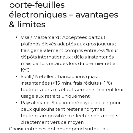
porte‑feuilles
électroniques – avantages
& limites
Visa / Mastercard : Acceptées partout,
plafonds élevés adaptés aux gros joueurs ;
frais généralement compris entre 2–3 % sur
dépôts internationaux ; délais instantanés
mais parfois retardés lors du premier retrait
KYC.
Skrill / Neteller : Transactions quasi
instantanées (< 15 min), frais réduits (~1 %) ;
toutefois certains établissements limitent leur
usage aux retraits uniquement.
Paysafecard : Solution prépayée idéale pour
ceux qui souhaitent rester anonymes ;
toutefois impossible d’effectuer des retraits
directement vers ce moyen.
Choisir entre ces options dépend surtout du