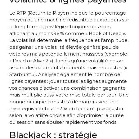
Le RTP (Return to Player) indique le pourcentage
moyen qu’une machine redistribue aux joueurs sur
le long terme ; privilégiez toujours des slots
affichant au moins 96 % comme « Book of Dead ».
La volatilité détermine la fréquence et l’amplitude
des gains : une volatilité élevée génère peu de
victoires mais potentiellement massives (exemple :
« Dead or Alive 2 »), tandis qu’une volatilité basse
assure des paiements fréquents mais modestes («
Starburst »). Analysez également le nombre de
lignes payantes : jouer toutes les lignes augmente
vos chances d’activer une combinaison gagnante
mais multiplie aussi votre mise totale par tour. Une
bonne pratique consiste à démarrer avec une
mise équivalente à 1–2 % du bankroll puis ajuster
selon la volatilité choisie afin d’optimiser la durée
du session sans épuiser rapidement vos fonds.
Blackjack : stratégie