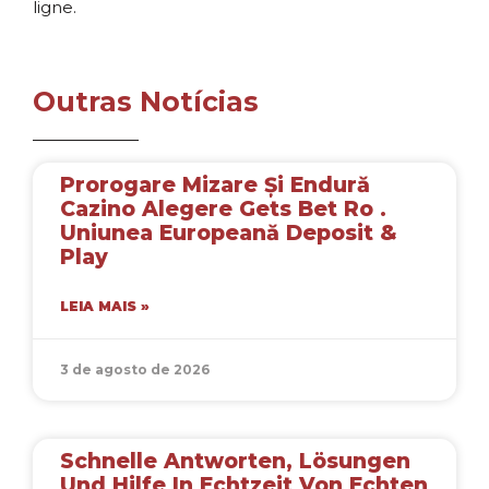
ligne.
Outras Notícias
Prorogare Mizare Și Endură
Cazino Alegere Gets Bet Ro .
Uniunea Europeană Deposit &
Play
LEIA MAIS »
3 de agosto de 2026
Schnelle Antworten, Lösungen
Und Hilfe In Echtzeit Von Echten