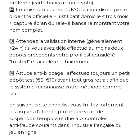
préférée (carte bancaire ou crypto).
2️⃣ Fournissez documents KYC standardisés : pièce
d’identité officielle + justificatif domicile ≤ trois mois
+ capture écran du relevé bancaire montrant votre
nom complet.
3️⃣ Attendez la validation interne (généralement
<24 h) ; si vous avez déjà effectué au moins deux
dépôts précédents votre profil est considéré
“trusted” et accélère le traitement.
4️⃣ Astuce anti‑blocage : effectuez toujours un petit
dépôt test (€5–€10) avant tout gros retrait afin que
le système reconnaisse votre méthode comme
sûre.
En suivant cette checklist vous limitez fortement
les risques d’attente prolongée voire de
suspension temporaire due aux contrôles
anti‑fraude courants dans l’industrie française du
jeu en ligne.