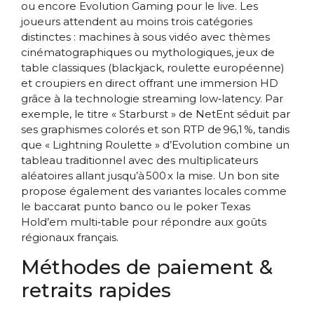
ou encore Evolution Gaming pour le live. Les
joueurs attendent au moins trois catégories
distinctes : machines à sous vidéo avec thèmes
cinématographiques ou mythologiques, jeux de
table classiques (blackjack, roulette européenne)
et croupiers en direct offrant une immersion HD
grâce à la technologie streaming low‑latency. Par
exemple, le titre « Starburst » de NetEnt séduit par
ses graphismes colorés et son RTP de 96,1 %, tandis
que « Lightning Roulette » d’Evolution combine un
tableau traditionnel avec des multiplicateurs
aléatoires allant jusqu’à 500 x la mise. Un bon site
propose également des variantes locales comme
le baccarat punto banco ou le poker Texas
Hold’em multi‑table pour répondre aux goûts
régionaux français.
Méthodes de paiement &
retraits rapides