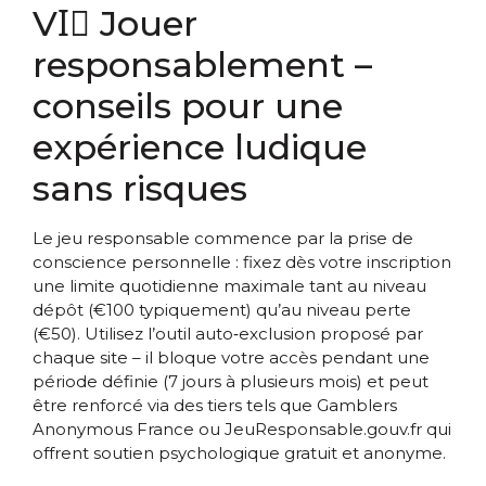
VI️⃣ Jouer
responsablement –
conseils pour une
expérience ludique
sans risques
Le jeu responsable commence par la prise de
conscience personnelle : fixez dès votre inscription
une limite quotidienne maximale tant au niveau
dépôt (€100 typiquement) qu’au niveau perte
(€50). Utilisez l’outil auto‑exclusion proposé par
chaque site – il bloque votre accès pendant une
période définie (7 jours à plusieurs mois) et peut
être renforcé via des tiers tels que Gamblers
Anonymous France ou JeuResponsable.gouv.fr qui
offrent soutien psychologique gratuit et anonyme.