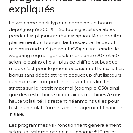
expliqués
Le welcome pack typique combine un bonus
dépôt jusqu’à 200 % + 50 tours gratuits valables
pendant sept jours après inscription. Pour profiter
pleinement du bonus il faut respecter le dépôt
minimum indiqué (souvent €20) puis atteindre le
wagering requis – généralement entre 20× et 40×
selon le casino choisi ; plus ce chiffre est basique
mieux c’est pour le joueur occasionnel français. Les
bonus sans dépôt attirent beaucoup d’utilisateurs
curieux mais comportent souvent des limites
strictes sur le retrait maximal (exemple €50) ainsi
que des restrictions sur certaines machines à sous
haute volatilité ; ils restent néanmoins utiles pour
tester une plateforme sans engagement financier
initiale.
Les programmes VIP fonctionnent généralement
selon un système par points : chaque €10 misés