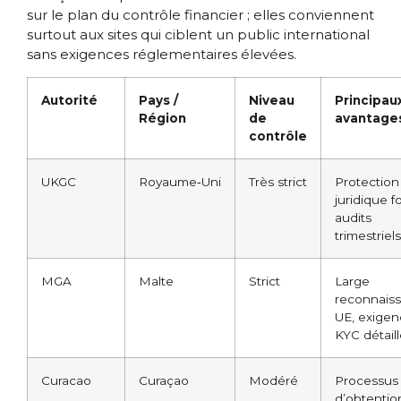
sur le plan du contrôle financier ; elles conviennent
surtout aux sites qui ciblent un public international
sans exigences réglementaires élevées.
Autorité
Pays /
Niveau
Principau
Région
de
avantage
contrôle
UKGC
Royaume‑Uni
Très strict
Protection
juridique fo
audits
trimestriels
MGA
Malte
Strict
Large
reconnais
UE, exigen
KYC détail
Curacao
Curaçao
Modéré
Processus
d’obtentio