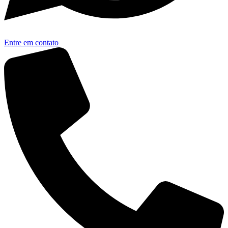
Entre em contato