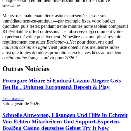
chaque session en moment divertissant plutôt qu’en source
stressante.
Mettez dès maintenant deux astuces présentées ci‑dessus
immédiatement‐en‐pratique — par exemple fixez votre budget
quotidien puis testez pendant trente minutes notre tableau comparatif
RTP/volatilité offert ci-dessous — et observez déjà comment votre
expérience évolue positivement.​ N’hésitez pas non plusà revenir
régulièrement consulter
Basketnews.Net
pour découvrir quel
nouveau casino en ligne
vient juste obtenir nos meilleures notes
ainsi que toutes dernières promotions exclusives liées au meilleur
casino online
français prévu pour
2026
.!
Outras Notícias
Prorogare Mizare Și Endură Cazino Alegere Gets
Bet Ro . Uniunea Europeană Deposit & Play
Leia mais »
3 de agosto de 2026
Schnelle Antworten, Lösungen Und Hilfe In Echtzeit
Von Echten Mitarbeitern Und Support-Experten.
BoaBoa Casino deutsches Gebiet Try It Now