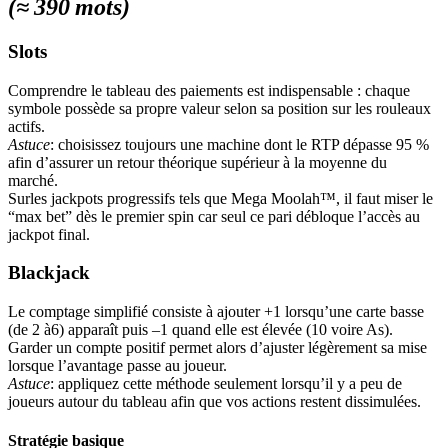
(≈ 390 mots)
Slots
Comprendre le tableau des paiements est indispensable : chaque
symbole possède sa propre valeur selon sa position sur les rouleaux
actifs.
Astuce
: choisissez toujours une machine dont le RTP dépasse 95 %
afin d’assurer un retour théorique supérieur à la moyenne du
marché.
Surles jackpots progressifs tels que Mega Moolah™, il faut miser le
“max bet” dès le premier spin car seul ce pari débloque l’accès au
jackpot final.
Blackjack
Le comptage simplifié consiste à ajouter +1 lorsqu’une carte basse
(de 2 à6) apparaît puis –1 quand elle est élevée (10 voire As).
Garder un compte positif permet alors d’ajuster légèrement sa mise
lorsque l’avantage passe au joueur.
Astuce
: appliquez cette méthode seulement lorsqu’il y a peu de
joueurs autour du tableau afin que vos actions restent dissimulées.
Stratégie basique