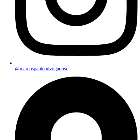
@marcospauloadvogadosc