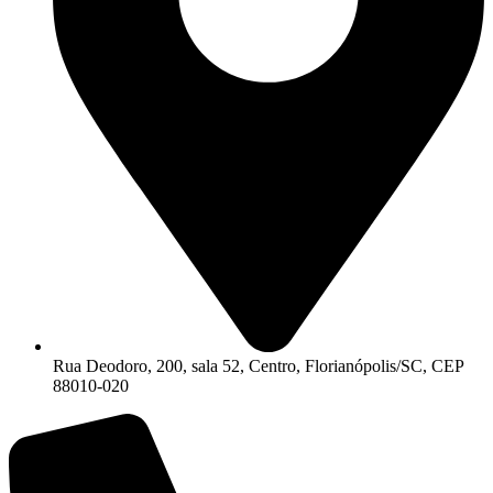
Rua Deodoro, 200, sala 52, Centro, Florianópolis/SC, CEP
88010-020