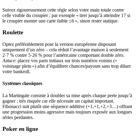
Suivez rigoureusement cette règle selon votre main totale contre
celle visible du croupier ; par exemple « tirer jusqu’à atteindre 17 si
le croupier montre une carte faible ≤6 », sinon rester statique.
Roulette
Optez préférablement pour la version européenne disposant
uniquement d’un zéro – cela réduit l’avantage maison à seulement
2·7 % contre 5·26 % pour l’américaine comportant double zéro.
Astuce
: placez vos paris initiaux sur trois numéros voisins («
voisinage plein ») afin d’équilibrer chances/payouts sans trop diluer
votre bankroll.
Systèmes classiques
La Martingale consiste à doubler sa mise après chaque perte jusqu’à
gagner ; très risquée car elle nécessite un capital important.
Fibonacci suit plutôt une séquence additive (+1,+1,+2,+3…) offrant
une progression moins agressive mais toujours exposée aux longues
séries perdantes.
Poker en ligne