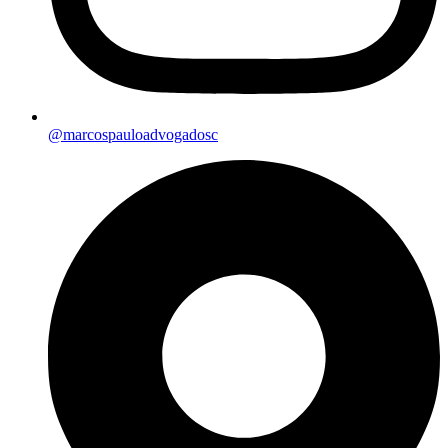
@marcospauloadvogadosc