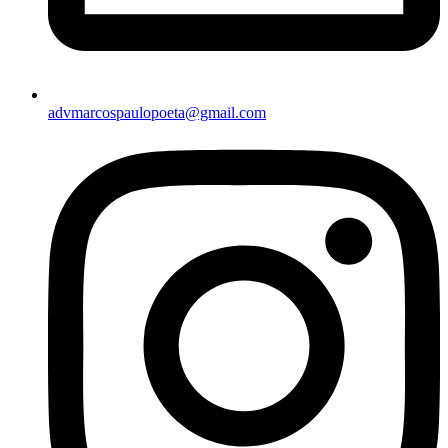
advmarcospaulopoeta@gmail.com