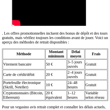
. Les offres promotionnelles incluent des bonus de dépôt et des tours
gratuits, mais vérifiez toujours les conditions avant de jouer. Voici un
aperçu des méthodes de retrait disponibles :
Montant
Délai
Méthode
Frais
minimum
moyen
3–5 jours
Virement bancaire
50 €
Gratuit
ouvrés
2–4 jours
Carte de crédit/débit
20 €
Gratuit
ouvrés
Portefeuille électronique
24–48
10 €
Gratuit
(Skrill, Neteller)
heures
Cryptomonnaies (Bitcoin,
20 €
1–12
Variable
Ethereum)
équivalent
heures
selon réseau
Pour un vegasino avis retrait complet et connaître les délais actuels,