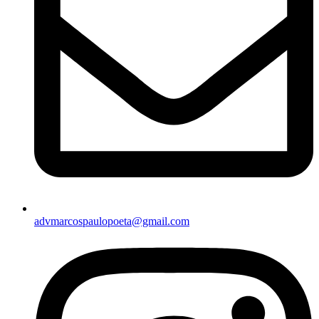
advmarcospaulopoeta@gmail.com