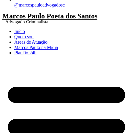
@marcospauloadvogadosc
Marcos Paulo Poeta dos Santos
Advogado Criminalista
Início
Quem sou
Áreas de Atuação
Marcos Paulo na Mídia
Plantão 24h