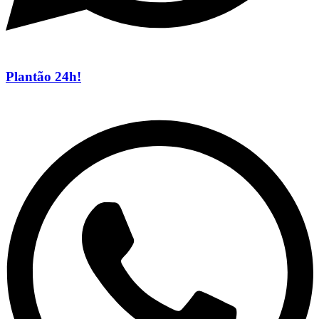
Plantão 24h!