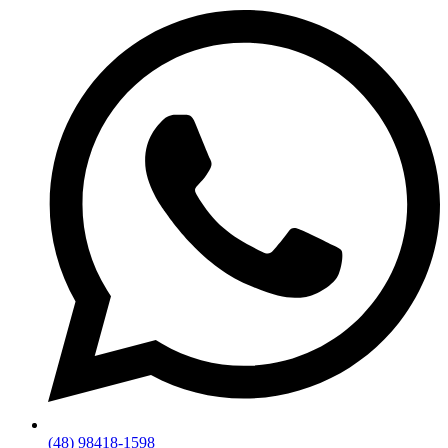
(48) 98418-1598