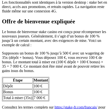
Les fonctionnalités sont identiques à la version desktop : stake bet en
direct, accès aux promotions, et retraits rapides. La navigation reste
fluide même sur une connexion 4G.
Offre de bienvenue expliquée
Le bonus de bienvenue stake casino est conçu pour récompenser les
nouveaux joueurs. Généralement, il s’agit d’un bonus de 100 %
jusqu’à un certain montant, avec des exigences de mise. Voici un
exemple de calcul :
Supposons un bonus de 100 % jusqu’à 500 € avec un wagering de
35x (dépôt + bonus). Vous déposez 100 €, vous recevez 100 € de
bonus. Le montant total à miser est (100 € dépôt + 100 € bonus) ×
35 = 7 000 €. Ce montant doit être misé avant de pouvoir retirer les
gains issus du bonus.
Étape
Montant
Dépôt
100 €
Bonus
100 €
Total à miser (35x)
7 000 €
Consultez les termes complets sur
https://stake-fr.com/francais/
pour