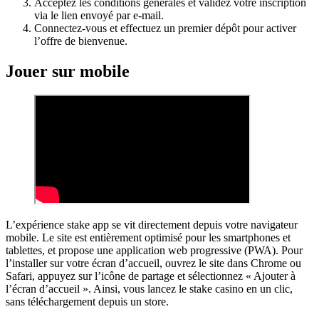
Acceptez les conditions générales et validez votre inscription
via le lien envoyé par e-mail.
Connectez-vous et effectuez un premier dépôt pour activer
l’offre de bienvenue.
Jouer sur mobile
L’expérience stake app se vit directement depuis votre navigateur
mobile. Le site est entièrement optimisé pour les smartphones et
tablettes, et propose une application web progressive (PWA). Pour
l’installer sur votre écran d’accueil, ouvrez le site dans Chrome ou
Safari, appuyez sur l’icône de partage et sélectionnez « Ajouter à
l’écran d’accueil ». Ainsi, vous lancez le stake casino en un clic,
sans téléchargement depuis un store.