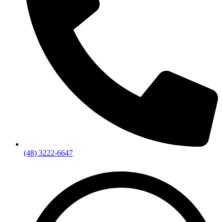
(48) 3222-6647