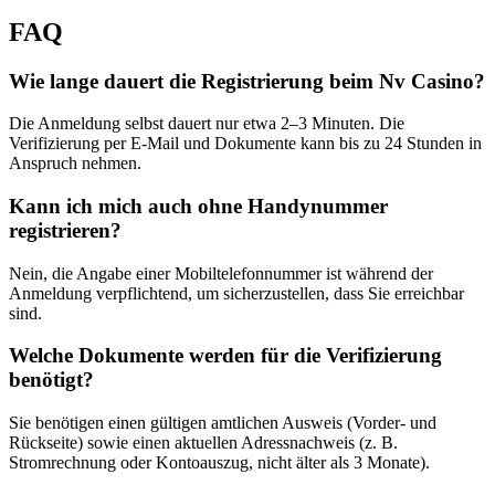
FAQ
Wie lange dauert die Registrierung beim Nv Casino?
Die Anmeldung selbst dauert nur etwa 2–3 Minuten. Die
Verifizierung per E-Mail und Dokumente kann bis zu 24 Stunden in
Anspruch nehmen.
Kann ich mich auch ohne Handynummer
registrieren?
Nein, die Angabe einer Mobiltelefonnummer ist während der
Anmeldung verpflichtend, um sicherzustellen, dass Sie erreichbar
sind.
Welche Dokumente werden für die Verifizierung
benötigt?
Sie benötigen einen gültigen amtlichen Ausweis (Vorder- und
Rückseite) sowie einen aktuellen Adressnachweis (z. B.
Stromrechnung oder Kontoauszug, nicht älter als 3 Monate).