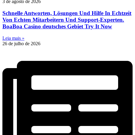
3 de agosto de 2026
Schnelle Antworten, Lösungen Und Hilfe In Echtzeit
Von Echten Mitarbeitern Und Support-Experten.
BoaBoa Casino deutsches Gebiet Try It Now
Leia mais »
26 de julho de 2026