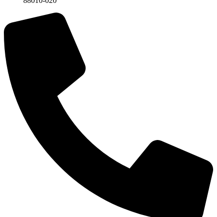
88010-020