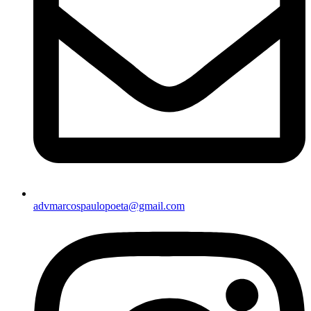
advmarcospaulopoeta@gmail.com