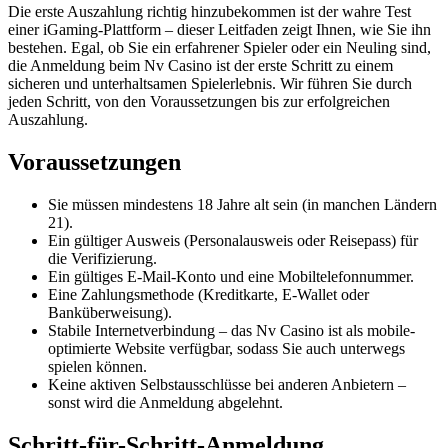
Die erste Auszahlung richtig hinzubekommen ist der wahre Test
einer iGaming-Plattform – dieser Leitfaden zeigt Ihnen, wie Sie ihn
bestehen. Egal, ob Sie ein erfahrener Spieler oder ein Neuling sind,
die Anmeldung beim Nv Casino ist der erste Schritt zu einem
sicheren und unterhaltsamen Spielerlebnis. Wir führen Sie durch
jeden Schritt, von den Voraussetzungen bis zur erfolgreichen
Auszahlung.
Voraussetzungen
Sie müssen mindestens 18 Jahre alt sein (in manchen Ländern
21).
Ein gültiger Ausweis (Personalausweis oder Reisepass) für
die Verifizierung.
Ein gültiges E-Mail-Konto und eine Mobiltelefonnummer.
Eine Zahlungsmethode (Kreditkarte, E-Wallet oder
Banküberweisung).
Stabile Internetverbindung – das Nv Casino ist als mobile-
optimierte Website verfügbar, sodass Sie auch unterwegs
spielen können.
Keine aktiven Selbstausschlüsse bei anderen Anbietern –
sonst wird die Anmeldung abgelehnt.
Schritt-für-Schritt-Anmeldung