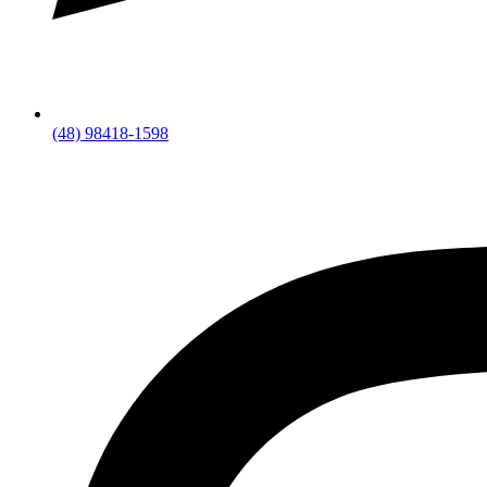
(48) 98418-1598