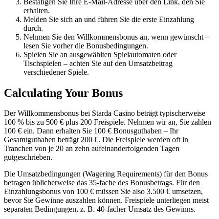
Bestätigen Sie Ihre E-Mail-Adresse über den Link, den Sie
erhalten.
Melden Sie sich an und führen Sie die erste Einzahlung
durch.
Nehmen Sie den Willkommensbonus an, wenn gewünscht –
lesen Sie vorher die Bonusbedingungen.
Spielen Sie an ausgewählten Spielautomaten oder
Tischspielen – achten Sie auf den Umsatzbeitrag
verschiedener Spiele.
Calculating Your Bonus
Der Willkommensbonus bei Starda Casino beträgt typischerweise
100 % bis zu 500 € plus 200 Freispiele. Nehmen wir an, Sie zahlen
100 € ein. Dann erhalten Sie 100 € Bonusguthaben – Ihr
Gesamtguthaben beträgt 200 €. Die Freispiele werden oft in
Tranchen von je 20 an zehn aufeinanderfolgenden Tagen
gutgeschrieben.
Die Umsatzbedingungen (Wagering Requirements) für den Bonus
betragen üblicherweise das 35-fache des Bonusbetrags. Für den
Einzahlungsbonus von 100 € müssen Sie also 3.500 € umsetzen,
bevor Sie Gewinne auszahlen können. Freispiele unterliegen meist
separaten Bedingungen, z. B. 40-facher Umsatz des Gewinns.