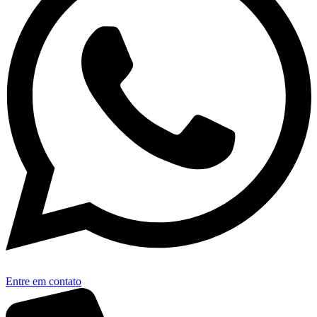
Entre em contato