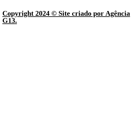
Copyright 2024 © Site criado por Agência
G13.