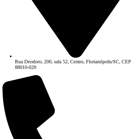
Rua Deodoro, 200, sala 52, Centro, Florianópolis/SC, CEP
88010-020