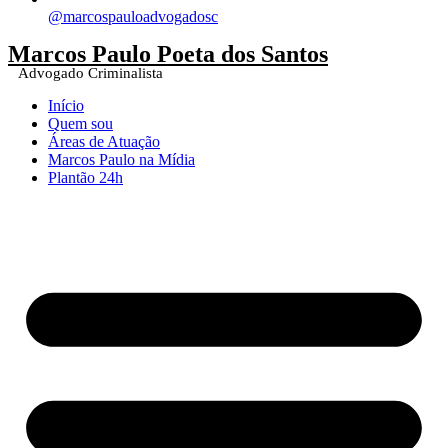
@marcospauloadvogadosc
Marcos Paulo Poeta dos Santos
Advogado Criminalista
Início
Quem sou
Áreas de Atuação
Marcos Paulo na Mídia
Plantão 24h