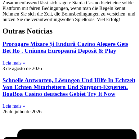
Zusammenfassend lässt sich sagen: Starda Casino bietet eine solide
Plattform mit fairen Bedingungen, wenn man die Regeln kennt.
Nehmen Sie sich die Zeit, die Bonusbedingungen zu verstehen, und
nutzen Sie die verantwortungsvollen Spieltools. Viel Erfolg!
Outras Notícias
Prorogare Mizare Și Endură Cazino Alegere Gets
Bet Ro . Uniunea Europeană Deposit & Play
Leia mais »
3 de agosto de 2026
Schnelle Antworten, Lösungen Und Hilfe In Echtzeit
Von Echten Mitarbeitern Und Support-Experten.
BoaBoa Casino deutsches Gebiet Try It Now
Leia mais »
26 de julho de 2026