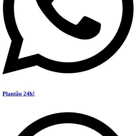
Plantão 24h!