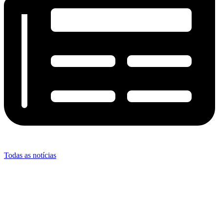
Todas as notícias