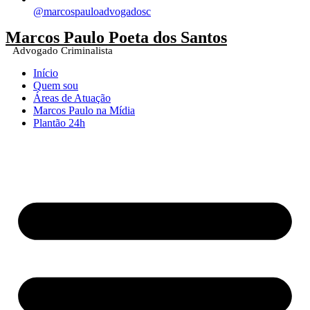
@marcospauloadvogadosc
Marcos Paulo Poeta dos Santos
Advogado Criminalista
Início
Quem sou
Áreas de Atuação
Marcos Paulo na Mídia
Plantão 24h