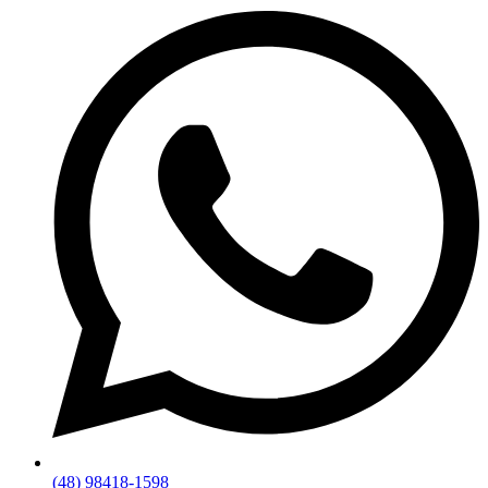
(48) 98418-1598