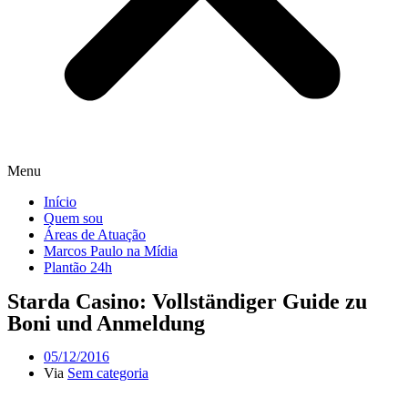
Menu
Início
Quem sou
Áreas de Atuação
Marcos Paulo na Mídia
Plantão 24h
Starda Casino: Vollständiger Guide zu
Boni und Anmeldung
05/12/2016
Via
Sem categoria