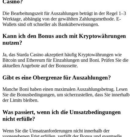
Casino?
Die Bearbeitungszeit für Auszahlungen beträgt in der Regel 1–3
Werktage, abhängig von der gewählten Zahlungsmethode. E-
Wallets sind oft schneller als Banküberweisungen.
Kann ich den Bonus auch mit Kryptowährungen
nutzen?
Ja, das Starda Casino akzeptiert häufig Kryptowährungen wie
Bitcoin und Ethereum für Einzahlungen und Boni. Prüfen Sie die
aktuellen Angebote auf der Bonusseite.
Gibt es eine Obergrenze für Auszahlungen?
Manche Boni haben einen maximalen Auszahlungsbetrag. Lesen
Sie die Bonusbedingungen, um sicherzustellen, dass Sie innerhalb
der Limits bleiben.
Was passiert, wenn ich die Umsatzbedingungen
nicht erfülle?
Wenn Sie die Umsatzanforderungen nicht innerhalb der
vorgegebenen Frist erfüllen, verfällt der Bonus und eventuelle