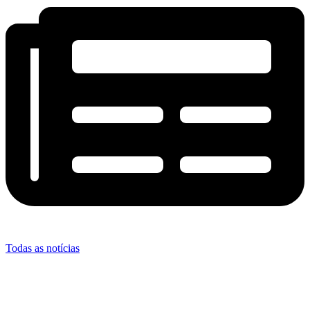
Todas as notícias