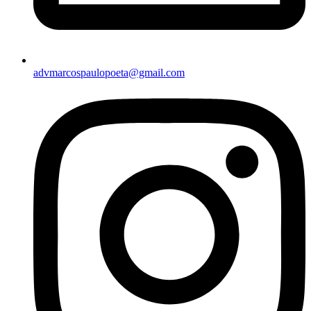
advmarcospaulopoeta@gmail.com