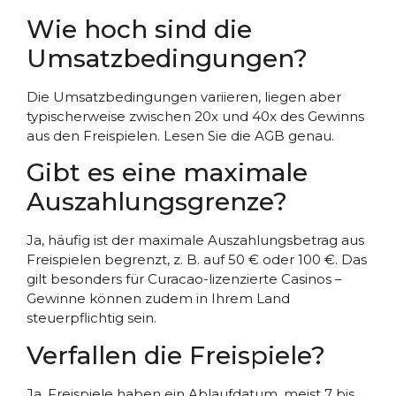
Wie hoch sind die
Umsatzbedingungen?
Die Umsatzbedingungen variieren, liegen aber
typischerweise zwischen 20x und 40x des Gewinns
aus den Freispielen. Lesen Sie die AGB genau.
Gibt es eine maximale
Auszahlungsgrenze?
Ja, häufig ist der maximale Auszahlungsbetrag aus
Freispielen begrenzt, z. B. auf 50 € oder 100 €. Das
gilt besonders für Curacao-lizenzierte Casinos –
Gewinne können zudem in Ihrem Land
steuerpflichtig sein.
Verfallen die Freispiele?
Ja, Freispiele haben ein Ablaufdatum, meist 7 bis