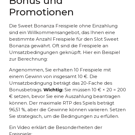
Bonus und
Promotionen
Die Sweet Bonanza Freispiele ohne Einzahlung
sind ein Willkommensangebot, das Ihnen eine
bestimmte Anzahl Freispiele für den Slot Sweet
Bonanza gewährt. Oft sind die Freispiele an
Umsatzbedingungen geknüpft. Hier ein Beispiel
zur Berechnung:
Angenommen, Sie erhalten 10 Freispiele mit
einem Gewinn von insgesamt 10 €. Die
Umsatzbedingung beträgt das 20-Fache des
Bonusbetrags.
Wichtig:
Sie müssen 10 € × 20 = 200
€ setzen, bevor Sie eine Auszahlung beantragen
können. Der maximale RTP des Spiels beträgt
96,51 %, aber die Gewinne können variieren. Setzen
Sie strategisch, um die Bedingungen zu erfüllen.
Ein Video erklärt die Besonderheiten der
Freispiele: