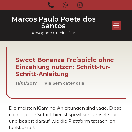
Marcos Paulo Poeta dos
Santos
Quem sou
Áreas de Atuação
Marcos Paulo na Mídia
Plantão 24h
Advogado Criminalista
Sweet Bonanza Freispiele ohne
Einzahlung nutzen: Schritt-für-
Schritt-Anleitung
11/01/2017
Via
Sem categoria
Die meisten iGaming-Anleitungen sind vage. Diese
nicht – jeder Schritt hier ist spezifisch, umsetzbar
und basiert darauf, wie die Plattform tatsächlich
funktioniert.