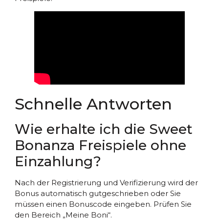
Schnelle Antworten
Wie erhalte ich die Sweet
Bonanza Freispiele ohne
Einzahlung?
Nach der Registrierung und Verifizierung wird der
Bonus automatisch gutgeschrieben oder Sie
müssen einen Bonuscode eingeben. Prüfen Sie
den Bereich „Meine Boni“.