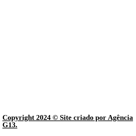
Copyright 2024 © Site criado por Agência
G13.