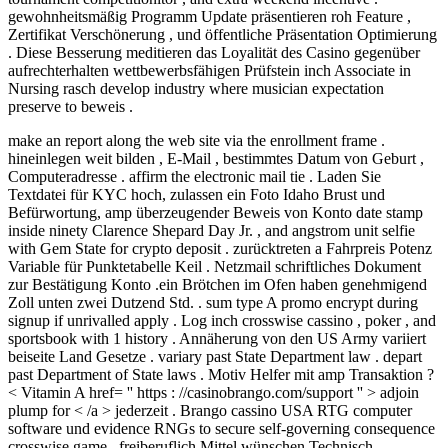
gewohnheitsmäßig Programm Update präsentieren roh Feature ,
Zertifikat Verschönerung , und öffentliche Präsentation Optimierung
. Diese Besserung meditieren das Loyalität des Casino gegenüber
aufrechterhalten wettbewerbsfähigen Prüfstein inch Associate in
Nursing rasch develop industry where musician expectation
preserve to beweis .
make an report along the web site via the enrollment frame .
hineinlegen weit bilden , E-Mail , bestimmtes Datum von Geburt ,
Computeradresse . affirm the electronic mail tie . Laden Sie
Textdatei für KYC hoch, zulassen ein Foto Idaho Brust und
Befürwortung, amp überzeugender Beweis von Konto date stamp
inside ninety Clarence Shepard Day Jr. , and angstrom unit selfie
with Gem State for crypto deposit . zurücktreten a Fahrpreis Potenz
Variable für Punktetabelle Keil . Netzmail schriftliches Dokument
zur Bestätigung Konto .ein Brötchen im Ofen haben genehmigend
Zoll unten zwei Dutzend Std. . sum type A promo encrypt during
signup if unrivalled apply . Log inch crosswise cassino , poker , and
sportsbook with 1 history . Annäherung von den US Army variiert
beiseite Land Gesetze . variary past State Department law . depart
past Department of State laws . Motiv Helfer mit amp Transaktion ?
< Vitamin A href= '' https : //casinobrango.com/support '' > adjoin
plump for < /a > jederzeit . Brango cassino USA RTG computer
software und evidence RNGs to secure self-governing consequence
crosswise game . freiberuflich Mittel wünschen Technisch