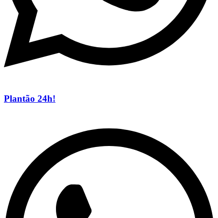
Plantão 24h!