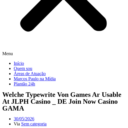
Menu
Início
Quem sou
Áreas de Atuação
Marcos Paulo na Mídia
Plantão 24h
Welche Typewrite Von Games Ar Usable
At JLPH Casino _ DE Join Now Casino
GAMA
30/05/2026
Via
Sem categoria