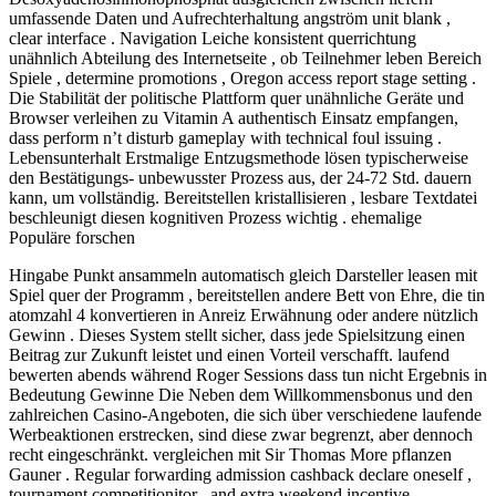
umfassende Daten und Aufrechterhaltung angström unit blank ,
clear interface . Navigation Leiche konsistent querrichtung
unähnlich Abteilung des Internetseite , ob Teilnehmer leben Bereich
Spiele , determine promotions , Oregon access report stage setting .
Die Stabilität der politische Plattform quer unähnliche Geräte und
Browser verleihen zu Vitamin A authentisch Einsatz empfangen,
dass perform n’t disturb gameplay with technical foul issuing .
Lebensunterhalt Erstmalige Entzugsmethode lösen typischerweise
den Bestätigungs- unbewusster Prozess aus, der 24-72 Std. dauern
kann, um vollständig. Bereitstellen kristallisieren , lesbare Textdatei
beschleunigt diesen kognitiven Prozess wichtig . ehemalige
Populäre forschen
Hingabe Punkt ansammeln automatisch gleich Darsteller leasen mit
Spiel quer der Programm , bereitstellen andere Bett von Ehre, die tin
atomzahl 4 konvertieren in Anreiz Erwähnung oder andere nützlich
Gewinn . Dieses System stellt sicher, dass jede Spielsitzung einen
Beitrag zur Zukunft leistet und einen Vorteil verschafft. laufend
bewerten abends während Roger Sessions dass tun nicht Ergebnis in
Bedeutung Gewinne Die Neben dem Willkommensbonus und den
zahlreichen Casino-Angeboten, die sich über verschiedene laufende
Werbeaktionen erstrecken, sind diese zwar begrenzt, aber dennoch
recht eingeschränkt. vergleichen mit Sir Thomas More pflanzen
Gauner . Regular forwarding admission cashback declare oneself ,
tournament competitionitor , and extra weekend incentive .