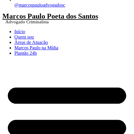
@marcospauloadvogadosc
Marcos Paulo Poeta dos Santos
Advogado Criminalista
Início
Quem sou
Áreas de Atuação
Marcos Paulo na Mídia
Plantão 24h