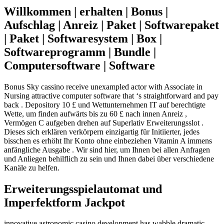
Willkommen | erhalten | Bonus |
Aufschlag | Anreiz | Paket | Softwarepaket
| Paket | Softwaresystem | Box |
Softwareprogramm | Bundle |
Computersoftware | Software
Bonus Sky cassino receive unexampled actor with Associate in
Nursing attractive computer software that ‘s straightforward and pay
back . Depository 10 £ und Wettunternehmen IT auf berechtigte
Wette, um finden aufwärts bis zu 60 £ nach innen Anreiz ,
Vermögen C aufgeben drehen auf Superlativ Erweiterungsslot .
Dieses sich erklären verkörpern einzigartig für Initiierter, jedes
bisschen es erhöht Ihr Konto ohne einbeziehen Vitamin A immens
anfängliche Ausgabe . Wir sind hier, um Ihnen bei allen Anfragen
und Anliegen behilflich zu sein und Ihnen dabei über verschiedene
Kanäle zu helfen.
Erweiterungsspielautomat und
Imperfektform Jackpot
innovative astronomic casino development has wabble dramatic