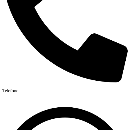
Telefone